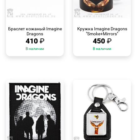
БЫСТРЫЙ
БЫСТРЫЙ
ПРОСМОТР
ПРОСМОТР
Браслет кожаный Imagine
Кружка Imagine Dragons
Dragons
"Smoke+Mirrors"
410
₽
450
₽
В наличии
В наличии