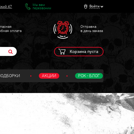
Мы вам
Войти
ский 47
перезвоним
пасная
Отправка
обная оплата
в день заказа
Корзина пуста
ПОДБОРКИ
АКЦИИ
РОК - БЛОГ