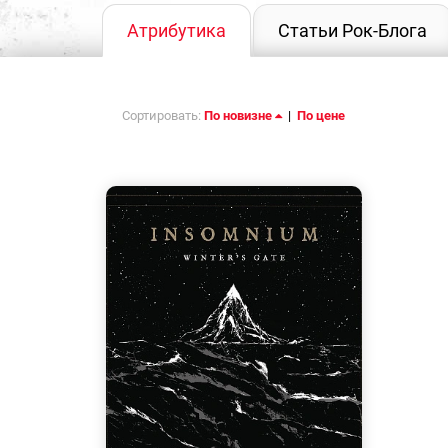
Атрибутика
Статьи Рок-Блога
Сортировать:
По новизне
|
По цене