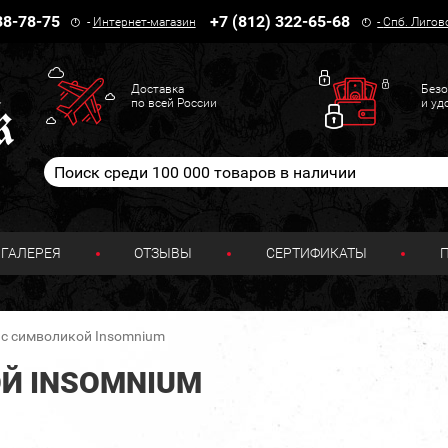
38-78-75
+7 (812) 322-65-68
-
Интернет-магазин
-
Спб. Лигов
Доставка
Безо
по всей России
и уд
ГАЛЕРЕЯ
ОТЗЫВЫ
СЕРТИФИКАТЫ
 с символикой Insomnium
Й INSOMNIUM