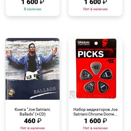
1 600
₽
1 600
₽
В наличии
Нет в наличии
БЫСТРЫЙ
БЫСТРЫЙ
ПРОСМОТР
ПРОСМОТР
Книга "Joe Satriani.
Набор медиаторов Joe
Ballads" (+CD)
Satriani Chrome Dome...
460
₽
1 600
₽
Нет в наличии
Нет в наличии