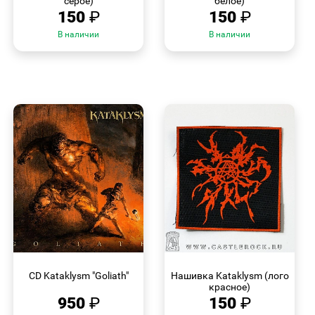
серое)
белое)
150
₽
150
₽
В наличии
В наличии
БЫСТРЫЙ
БЫСТРЫЙ
ПРОСМОТР
ПРОСМОТР
CD Kataklysm "Goliath"
Нашивка Kataklysm (лого
красное)
950
₽
150
₽