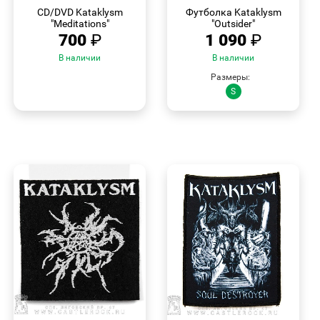
ПРОСМОТР
ПРОСМОТР
CD/DVD Kataklysm
Футболка Kataklysm
"Meditations"
"Outsider"
700
₽
1 090
₽
В наличии
В наличии
Размеры:
S
БЫСТРЫЙ
БЫСТРЫЙ