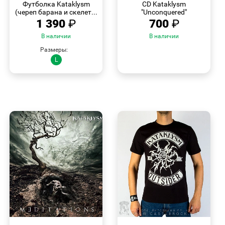
Футболка Kataklysm
CD Kataklysm
(череп барана и скелет...
"Unconquered"
1 390
₽
700
₽
В наличии
В наличии
Размеры:
L
БЫСТРЫЙ
БЫСТРЫЙ