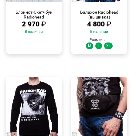
БЫСТРЫЙ
БЫСТРЫЙ
ПРОСМОТР
ПРОСМОТР
Блокнот-Скетчбук
Балахон Radiohead
Radiohead
(вышивка)
2 970
₽
4 800
₽
В наличии
В наличии
Размеры:
M
L
XL