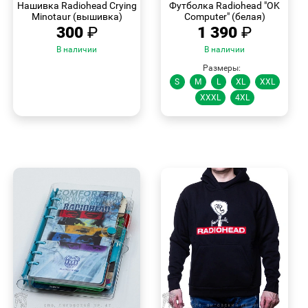
Нашивка Radiohead Crying
Футболка Radiohead "OK
Minotaur (вышивка)
Computer" (белая)
300
₽
1 390
₽
В наличии
В наличии
Размеры:
S
M
L
XL
XXL
XXXL
4XL