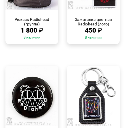
БЫСТРЫЙ
БЫСТРЫЙ
ПРОСМОТР
ПРОСМОТР
Рюкзак Radiohead
Зажигалка цветная
(группа)
Radiohead (лого)
1 800
₽
450
₽
В наличии
В наличии
БЫСТРЫЙ
БЫСТРЫЙ