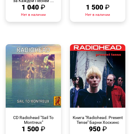
за Каждой Песней"...
1 040
₽
1 500
₽
Нет в наличии
Нет в наличии
БЫСТРЫЙ
БЫСТРЫЙ
ПРОСМОТР
ПРОСМОТР
CD Radiohead "Sail To
Книга "Radiohead. Present
Montreux"
Tense" Барни Хоскинс
1 500
₽
950
₽