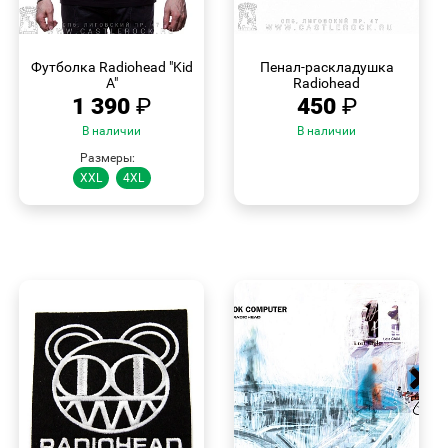
БЫСТРЫЙ
БЫСТРЫЙ
ПРОСМОТР
ПРОСМОТР
Футболка Radiohead "Kid
Пенал-раскладушка
A"
Radiohead
1 390
₽
450
₽
В наличии
В наличии
Размеры:
XXL
4XL