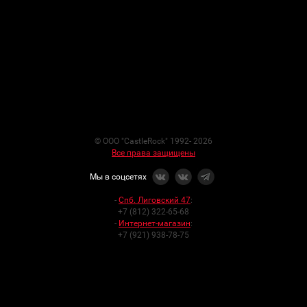
© ООО "CastleRock" 1992- 2026
Все права защищены
Мы в соцсетях
-
Спб. Лиговский 47
:
+7 (812) 322-65-68
-
Интернет-магазин
:
+7 (921) 938-78-75
Разработка сайтов —
Мы используем cookies, чтобы вам было удобно работать с сайтом
x