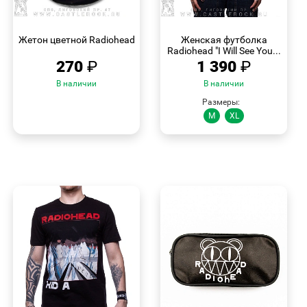
БЫСТРЫЙ
БЫСТРЫЙ
ПРОСМОТР
ПРОСМОТР
Жетон цветной Radiohead
Женская футболка
Radiohead "I Will See You...
270
₽
1 390
₽
В наличии
В наличии
Размеры:
M
XL