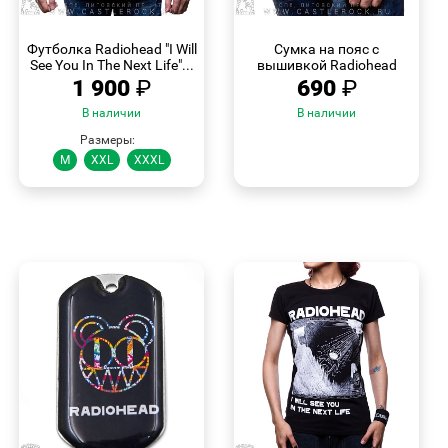
БЫСТРЫЙ
БЫСТРЫЙ
ПРОСМОТР
ПРОСМОТР
Футболка Radiohead "I Will
Сумка на пояс с
See You In The Next Life"...
вышивкой Radiohead
1 900
₽
690
₽
В наличии
В наличии
Размеры:
M
XXL
XXXL