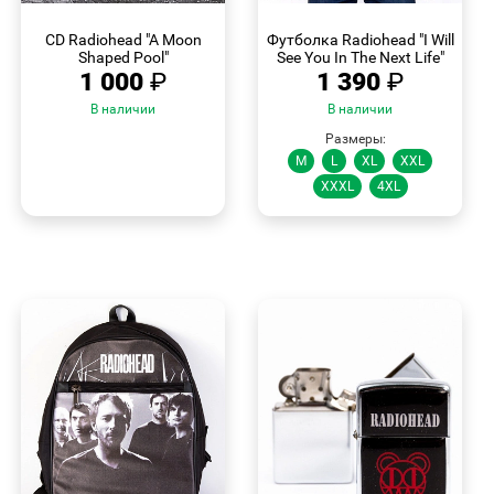
БЫСТРЫЙ
БЫСТРЫЙ
ПРОСМОТР
ПРОСМОТР
CD Radiohead "A Moon
Футболка Radiohead "I Will
Shaped Pool"
See You In The Next Life"
1 000
₽
1 390
₽
В наличии
В наличии
Размеры:
M
L
XL
XXL
XXXL
4XL