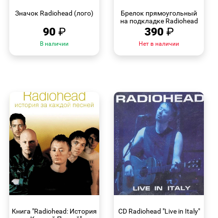
ПРОСМОТР
ПРОСМОТР
Значок Radiohead (лого)
Брелок прямоугольный
на подкладке Radiohead
90
₽
390
₽
В наличии
Нет в наличии
БЫСТРЫЙ
БЫСТРЫЙ
ПРОСМОТР
ПРОСМОТР
Книга "Radiohead: История
CD Radiohead "Live in Italy"