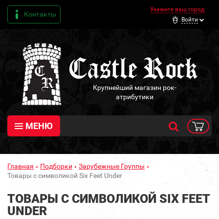
Укажите ваш город
Контакты
Войти
Крупнейший магазин рок-
атрибутики
МЕНЮ
Главная
Подборки
Зарубежные Группы
Товары с символикой Six Feet Under
ТОВАРЫ С СИМВОЛИКОЙ SIX FEET
UNDER