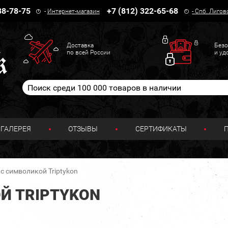
38-78-75
+7 (812) 322-65-68
-
Интернет-магазин
-
Спб. Лигов
Доставка
Безо
по всей России
и уд
ГАЛЕРЕЯ
ОТЗЫВЫ
СЕРТИФИКАТЫ
с символикой Triptykon
Й TRIPTYKON