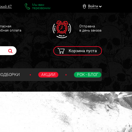
Мы вам
Войти
ский 47
перезвоним
пасная
Отправка
обная оплата
в день заказа
Корзина пуста
ПОДБОРКИ
АКЦИИ
РОК - БЛОГ