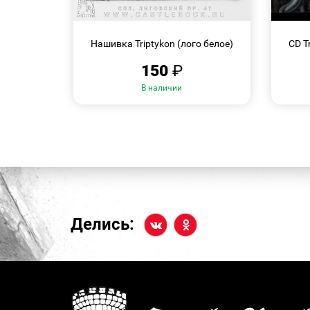
БЫСТРЫЙ
ПРОСМОТР
Нашивка Triptykon (лого белое)
CD T
150
₽
В наличии
Делись: