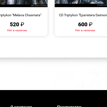
БЫСТРЫЙ
БЫСТРЫЙ
ПРОСМОТР
ПРОСМОТР
riptykon "Melana Chasmata"
CD Triptykon "Eparistera Daimon
520
₽
600
₽
Нет в наличии
Нет в наличии
О компании
Покупателям