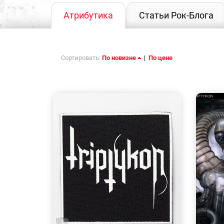
Атрибутика
Статьи Рок-Блога
Сортировать:
По новизне
|
По цене