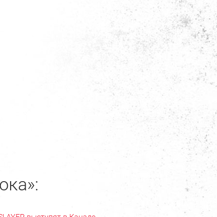
ока»:
SLAYER выступят в Канаде