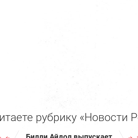
итаете рубрику «Новости Р
Билли Айдол выпускает
л