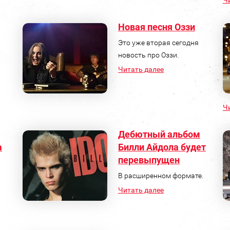
Ч
Новая песня Оззи
Это уже вторая сегодня
новость про Оззи.
Читать далее
Ч
Дебютный альбом
а
Билли Айдола будет
перевыпущен
В расширенном формате.
Читать далее