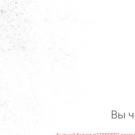
Вы ч
Бывший басист HATEBREED сдела