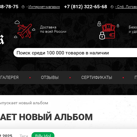
38-78-75
+7 (812) 322-65-68
-
Интернет-магазин
-
Спб. Лигов
Доставка
Безо
по всей России
и уд
ГАЛЕРЕЯ
ОТЗЫВЫ
СЕРТИФИКАТЫ
ыпускает новый альбом
АЕТ НОВЫЙ АЛЬБОМ
2.2025
Теги
Billy Idol