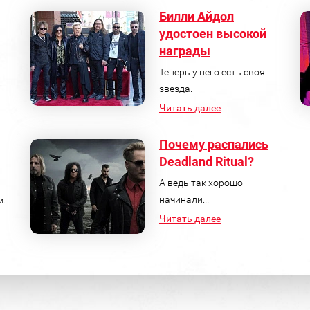
Билли Айдол
удостоен высокой
награды
Теперь у него есть своя
звезда.
Читать далее
Почему распались
Deadland Ritual?
А ведь так хорошо
начинали...
м.
Читать далее