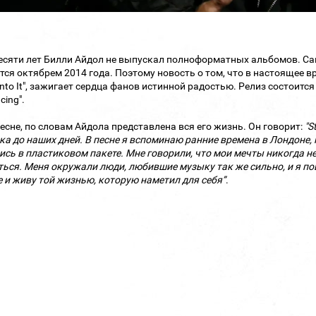
есяти лет Билли Айдол не выпускал полноформатных альбомов. Самы
тся октябрем 2014 года. Поэтому новость о том, что в настоящее 
Into It", зажигает сердца фанов истинной радостью. Релиз состоитс
ncing".
песне, по словам Айдола представлена вся его жизнь. Он говорит:
"S
ка до наших дней. В песне я вспоминаю ранние времена в Лондоне, 
сь в пластиковом пакете. Мне говорили, что мои мечты никогда не
ься. Меня окружали люди, любившие музыку так же сильно, и я пов
 и живу той жизнью, которую наметил для себя”
.