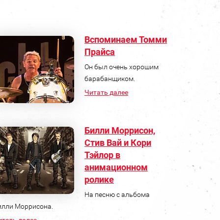
Вспоминаем Томми
Прайса
Он был очень хорошим
барабанщиком.
Читать далее
Билли Моррисон,
Стив Вай и Кори
Тэйлор в
анимационном
ролике
На песню с альбома
илли Моррисона.