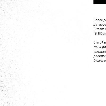
Более д
датируе
"Dream 
"Still Da
В этой 
панк-ро
умещали
раскрыт
будущее