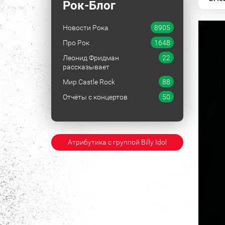
Рок-Блог
Новости Рока
8905
Про Рок
1648
Леонид Фридман
22
рассказывает
Мир Castle Rock
88
Отчёты с концертов
50
Атрибутика с группой Billy Idol