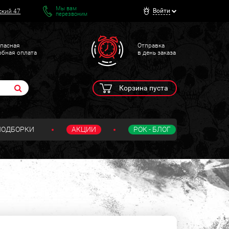
Мы вам
Войти
ский 47
перезвоним
пасная
Отправка
обная оплата
в день заказа
Корзина пуста
ПОДБОРКИ
АКЦИИ
РОК - БЛОГ