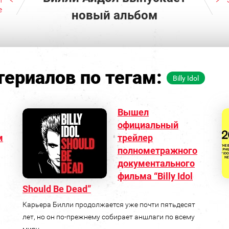
е
новый альбом
ериалов по тегам:
Billy Idol
Вышел
официальный
м
трейлер
полнометражного
документального
фильма “Billy Idol
Should Be Dead”
Карьера Билли продолжается уже почти пятьдесят
лет, но он по-прежнему собирает аншлаги по всему