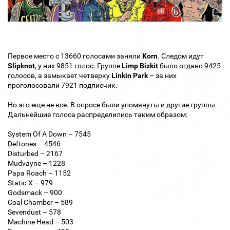
Первое место с 13660 голосами заняли
Korn
. Следом идут
Slipknot
, у них 9851 голос. Группе
Limp Bizkit
было отдано 9425
голосов, а замыкает четверку
Linkin Park
– за них
проголосовали 7921 подписчик.
Но это еще не все. В опросе были упомянуты и другие группы.
Дальнейшие голоса распределились таким образом:
System Of A Down – 7545
Deftones – 4546
Disturbed – 2167
Mudvayne – 1228
Papa Roach – 1152
Static-X – 979
Godsmack – 900
Coal Chamber – 589
Sevendust – 578
Machine Head – 503