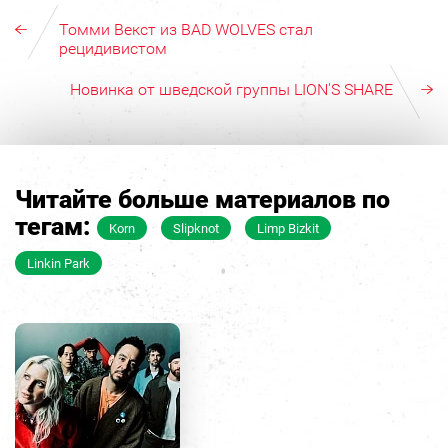
Томми Векст из BAD WOLVES стал
рецидивистом
Новинка от шведской группы LION'S SHARE
Читайте больше материалов по
тегам:
Korn
Slipknot
Limp Bizkit
Linkin Park