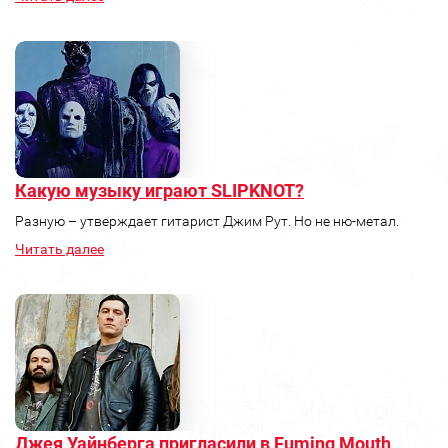
Какую музыку играют SLIPKNOT?
Разную – утверждает гитарист Джим Рут. Но не ню-метал.
Читать далее
Джея Уайнберга пригласили в Fuming Mouth