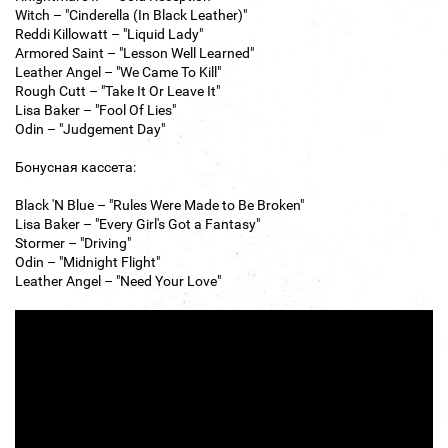
Witch – "Cinderella (In Black Leather)"
Reddi Killowatt – "Liquid Lady"
Armored Saint – "Lesson Well Learned"
Leather Angel – "We Came To Kill"
Rough Cutt – "Take It Or Leave It"
Lisa Baker – "Fool Of Lies"
Odin – "Judgement Day"
Бонусная кассета:
Black 'N Blue – "Rules Were Made to Be Broken"
Lisa Baker – "Every Girl's Got a Fantasy"
Stormer – "Driving"
Odin – "Midnight Flight"
Leather Angel – "Need Your Love"