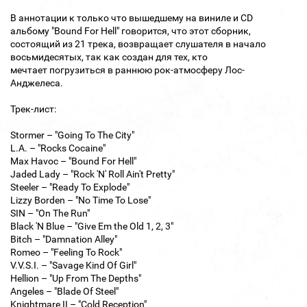
В аннотации к только что вышедшему на виниле и CD
альбому "Bound For Hell" говорится, что этот сборник,
состоящий из 21 трека, возвращает слушателя в начало
восьмидесятых, так как создан для тех, кто
мечтает погрузиться в раннюю рок-атмосферу Лос-
Анджелеса.
Трек-лист:
Stormer – "Going To The City"
L.A. – "Rocks Cocaine"
Max Havoc – "Bound For Hell"
Jaded Lady – "Rock 'N' Roll Ain't Pretty"
Steeler – "Ready To Explode"
Lizzy Borden – "No Time To Lose"
SIN – "On The Run"
Black 'N Blue – "Give Em the Old 1, 2, 3"
Bitch – "Damnation Alley"
Romeo – "Feeling To Rock"
V.V.S.I. – "Savage Kind Of Girl"
Hellion – "Up From The Depths"
Angeles – "Blade Of Steel"
Knightmare II – "Cold Reception"