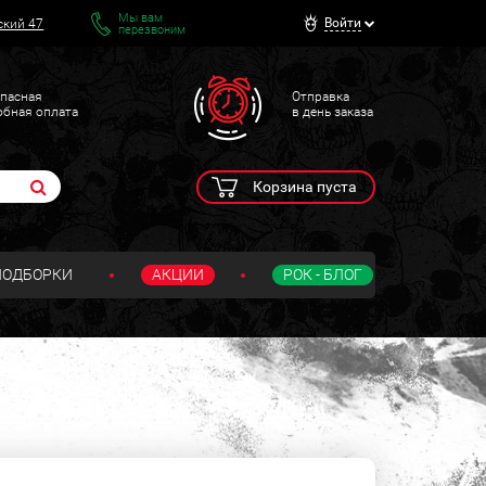
Мы вам
Войти
ский 47
перезвоним
пасная
Отправка
обная оплата
в день заказа
Корзина пуста
ПОДБОРКИ
АКЦИИ
РОК - БЛОГ