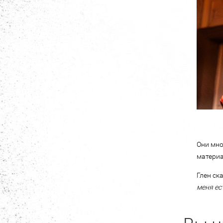
Они мно
материа
Глен ска
меня ест