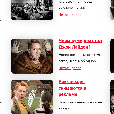
Кто выступал перед
заключенными?
Читать далее
.
Чьим кумиром стал
Джон Лайдон?
Наверное, для многих. Но
сегодня речь об одном.
Читать далее
Рок-звезды
снимаются в
рекламе
 и
Ничто человеческое им не
чуждо.