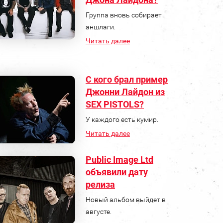
Группа вновь собирает
аншлаги.
Читать далее
С кого брал пример
Джонни Лайдон из
SEX PISTOLS?
У каждого есть кумир.
Читать далее
Public Image Ltd
объявили дату
релиза
Новый альбом выйдет в
августе.