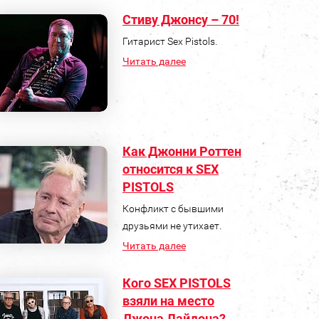
Стиву Джонсу – 70!
Гитарист Sex Pistols.
Читать далее
Как Джонни Роттен
относится к SEX
PISTOLS
Конфликт с бывшими
друзьями не утихает.
Читать далее
Кого SEX PISTOLS
взяли на место
Джона Лайдона?