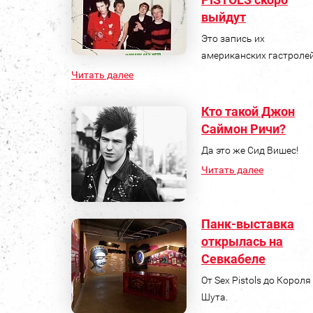
выйдут
Это запись их
американских гастролей
Читать далее
Кто такой Джон
Саймон Ричи?
Да это же Сид Вишес!
Читать далее
Панк-выставка
открылась на
Севкабеле
От Sex Pistols до Короля
Шута.