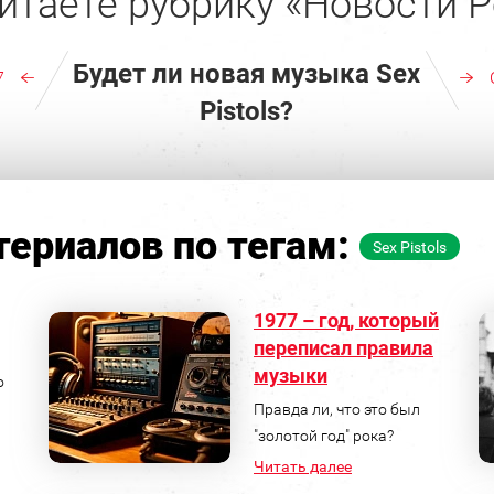
итаете рубрику «Новости Р
Будет ли новая музыка Sex
7
Pistols?
ериалов по тегам:
Sex Pistols
1977 – год, который
переписал правила
музыки
о
Правда ли, что это был
"золотой год" рока?
Читать далее