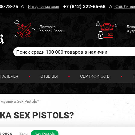
38-78-75
+7 (812) 322-65-68
-
Интернет-магазин
-
Спб. Лигов
Доставка
Безо
по всей России
и уд
ГАЛЕРЕЯ
ОТЗЫВЫ
СЕРТИФИКАТЫ
 музыка Sex Pistols?
КА SEX PISTOLS?
6.2026
Теги
Sex Pistols