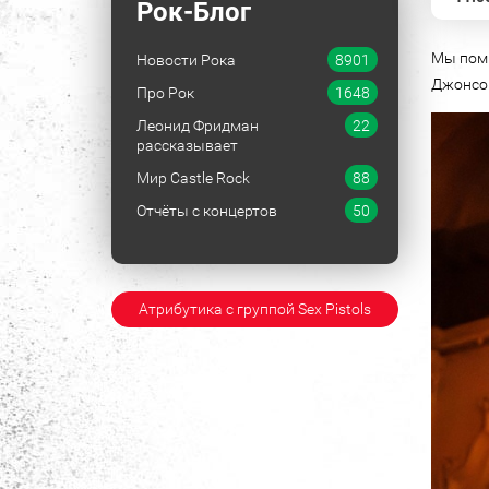
Рок-Блог
Мы помн
Новости Рока
8901
Джонсом
Про Рок
1648
Леонид Фридман
22
рассказывает
Мир Castle Rock
88
Отчёты с концертов
50
Атрибутика с группой Sex Pistols