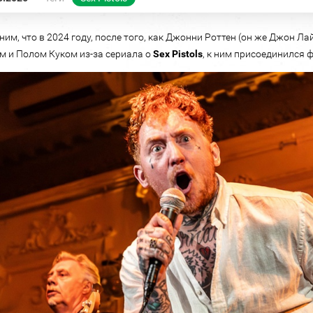
им, что в 2024 году, после того, как Джонни Роттен (он же Джон Л
 и Полом Куком из-за сериала о
Sex Pistols
, к ним присоединился 