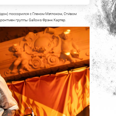
айдон) поссорился с Гленом Мэтлоком, Стивом
фронтмен группы Gallows Фрэнк Картер.