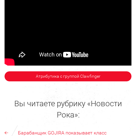
Атрибутика с группой Clawfinger
Вы читаете рубрику «Новости
Рока»:
Барабанщик GOJIRA показывает класс