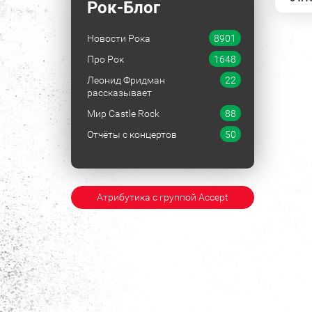
Рок-Блог
Новости Рока
8901
Про Рок
1648
Леонид Фридман
22
рассказывает
Мир Castle Rock
88
Отчёты с концертов
50
Атрибутика с группой Accept