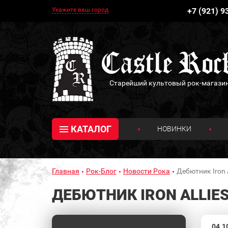
Укажите ваш город
+7 (921) 9
Старейший культовый рок-магази
КАТАЛОГ
НОВИНКИ
Главная
Рок-Блог
Новости Рока
Дебютник Iron 
ДЕБЮТНИК IRON ALLIE
04.1