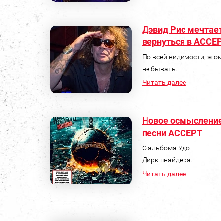
Дэвид Рис мечтае
вернуться в ACCE
По всей видимости, это
не бывать.
Читать далее
Новое осмыслени
песни ACCEPT
С альбома Удо
Диркшнайдера.
Читать далее