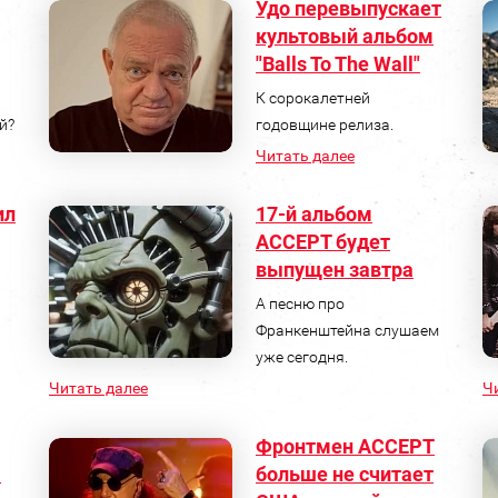
Удо перевыпускает
культовый альбом
"Balls To The Wall"
К сорокалетней
й?
годовщине релиза.
Читать далее
ил
17-й альбом
ACCEPT будет
выпущен завтра
А песню про
Франкенштейна слушаем
уже сегодня.
Читать далее
Ч
Фронтмен ACCEPT
а
больше не считает