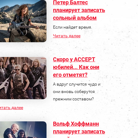
Петер Балтес
планирует записать
сольный альбом
Если найдет время.
Читать далее
Скоро у ACCEPT
юбилей... Как они
его отметят?
А вдруг случится чудо и
они вновь соберутся
прежним составом?
итать далее
Вольф Хоффманн
планирует записать