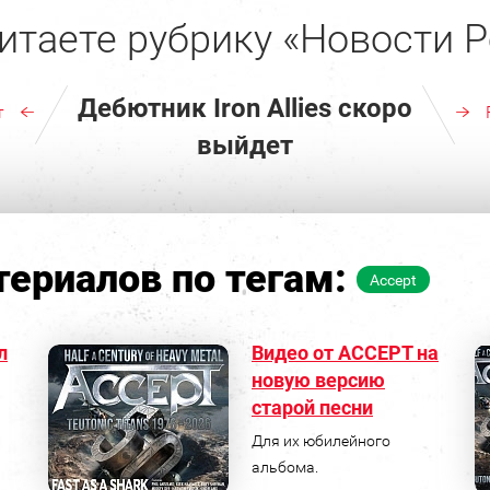
итаете рубрику «Новости Р
Дебютник Iron Allies скоро
т
выйдет
ериалов по тегам:
Accept
л
Видео от ACCEPT на
новую версию
старой песни
Для их юбилейного
альбома.