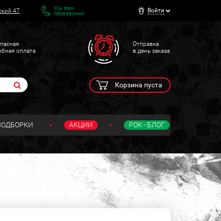
Мы вам
Войти
ский 47
перезвоним
пасная
Отправка
обная оплата
в день заказа
Корзина пуста
ПОДБОРКИ
АКЦИИ
РОК - БЛОГ