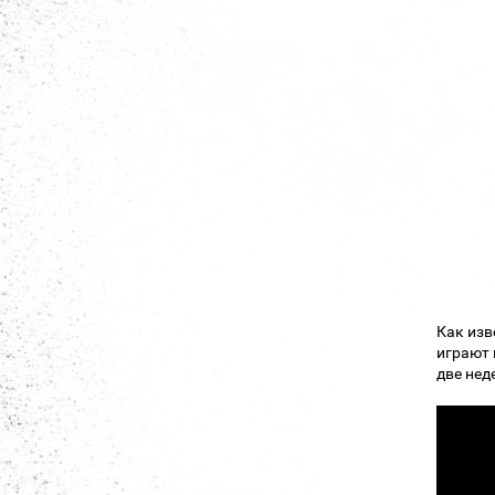
Как изв
играют 
две нед