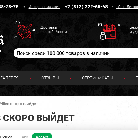
38-78-75
+7 (812) 322-65-68
-
Интернет-магазин
-
Спб. Лигов
Доставка
Безо
по всей России
и уд
н
ГАЛЕРЕЯ
ОТЗЫВЫ
СЕРТИФИКАТЫ
Allies скоро выйдет
S СКОРО ВЫЙДЕТ
0.2022
Теги
Accept