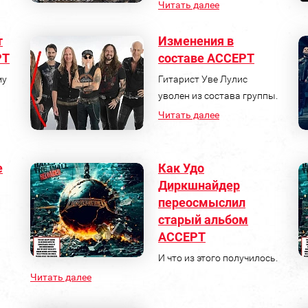
Читать далее
т
Изменения в
PT
составе ACCEPT
му
Гитарист Уве Лулис
уволен из состава группы.
Читать далее
е
Как Удо
Диркшнайдер
переосмыслил
старый альбом
ACCEPT
И что из этого получилось.
Читать далее