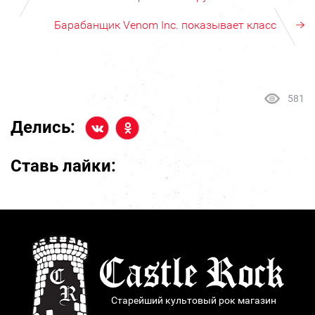
Барабанщик Venom Inc. показывает класс
581
Делись:
Ставь лайки:
Старейший культовый рок магазин