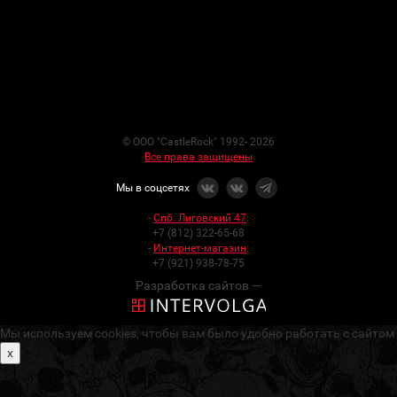
© ООО "CastleRock" 1992- 2026
Все права защищены
Мы в соцсетях
-
Спб. Лиговский 47
:
+7 (812) 322-65-68
-
Интернет-магазин
:
+7 (921) 938-78-75
Разработка сайтов —
Мы используем cookies, чтобы вам было удобно работать с сайтом
x