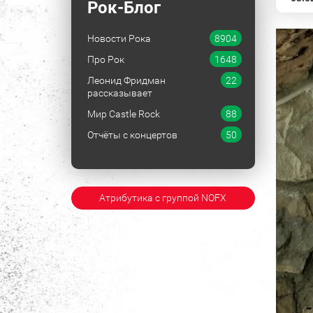
Рок-Блог
Новости Рока
8904
Про Рок
1648
Леонид Фридман
22
рассказывает
Мир Castle Rock
88
Отчёты с концертов
50
Атрибутика с группой NOFX