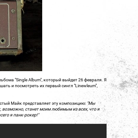
бома "Single Album", который выйдет 26 февраля. Я
шать и посмотреть их первый сингл "Linewleum",
олстый Майк представляет эту композицию:
"Мы
, возможно, станет моим любимым из всех, что я
сего я панк-рокер!"