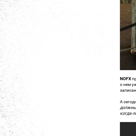
NOFX
пр
о нем у
записан
А сегод
должны 
когда-л