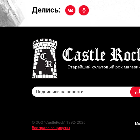
Делись:
Старейший культовый рок магази
© ООО "CastleRock" 1992- 2026
Мы
Все права защищены