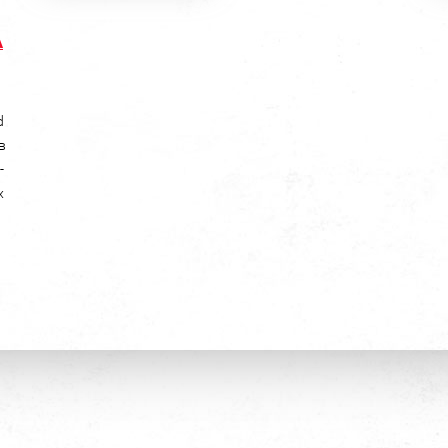
А
й
d
в
-
х