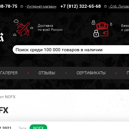
38-78-75
+7 (812) 322-65-68
-
Интернет-магазин
-
Спб. Лигов
Доставка
Безо
по всей России
и уд
ГАЛЕРЕЯ
ОТЗЫВЫ
СЕРТИФИКАТЫ
 от NOFX
FX
2.2021
Теги
NOFX