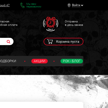
Мы вам
Войти
ский 47
перезвоним
пасная
Отправка
обная оплата
в день заказа
Корзина пуста
ПОДБОРКИ
АКЦИИ
РОК - БЛОГ