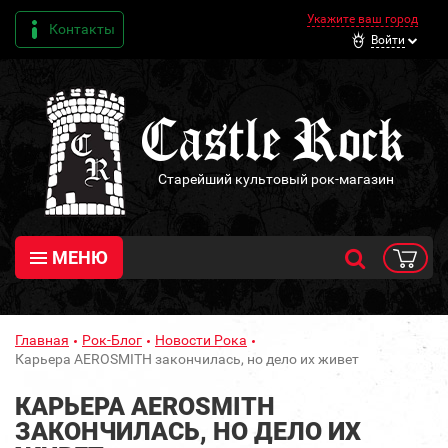
Укажите ваш город
Контакты
Войти
Старейший культовый рок-магазин
МЕНЮ
Главная
Рок-Блог
Новости Рока
Карьера AEROSMITH закончилась, но дело их живет
КАРЬЕРА AEROSMITH
ЗАКОНЧИЛАСЬ, НО ДЕЛО ИХ