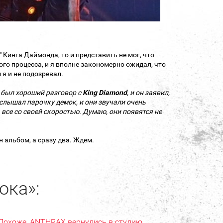
" Кинга Даймонда, то и представить не мог, что
ого процесса, и я вполне закономерно ожидал, что
м я и не подозревал.
был
хороший разговор с
King Diamond
, и он заявил,
слышал парочку демок, и они
звучали очень
 все
со своей скоростью. Думаю, они появятся не
ин альбом, а сразу два. Ждем.
ока»:
Похоже, ANTHRAX вернулись в студию