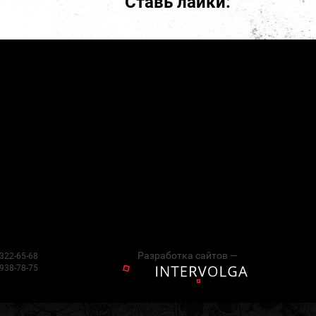
Ставь лайки:
Разработка сайтов —
 322-65-68
 938-78-75