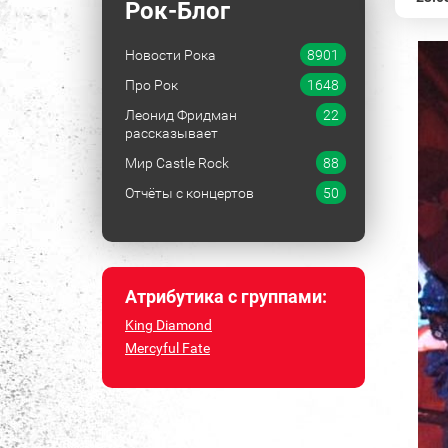
Рок-Блог
Новости Рока
8901
Про Рок
1648
Леонид Фридман
22
рассказывает
Мир Castle Rock
88
Отчёты с концертов
50
Атрибутика с группами:
King Diamond
Mercyful Fate