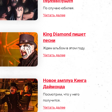
перевыпущен
По случаю юбилея.
Читать далее
King Diamond пишет
песни
Ждем альбом в этом году.
Читать далее
Новое амплуа Кинга
Даймонда
Посмотрим, что у него
получится.
Читать далее