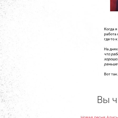
Когда я
работа 
где-то 
На днях
что
раб
хорошо.
раньше 
Вот так
Вы ч
Новая песня Алис