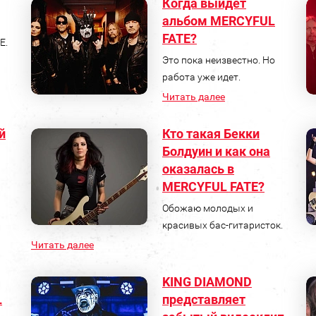
Когда выйдет
альбом MERCYFUL
FATE?
E.
Это пока неизвестно. Но
работа уже идет.
Читать далее
й
Кто такая Бекки
Болдуин и как она
оказалась в
MERCYFUL FATE?
Обожаю молодых и
красивых бас-гитаристок.
Читать далее
KING DIAMOND
L
представляет