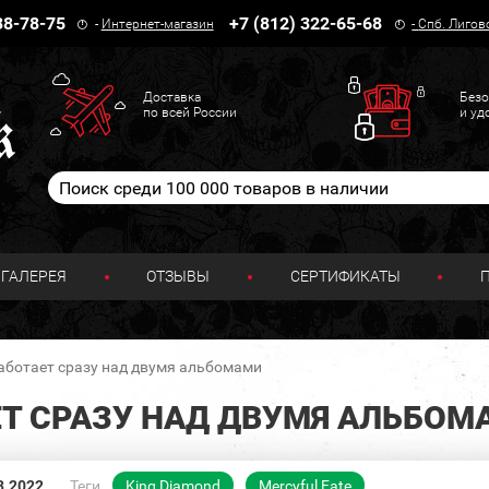
38-78-75
+7 (812) 322-65-68
-
Интернет-магазин
-
Спб. Лигов
Доставка
Безо
по всей России
и уд
ГАЛЕРЕЯ
ОТЗЫВЫ
СЕРТИФИКАТЫ
работает сразу над двумя альбомами
ЕТ СРАЗУ НАД ДВУМЯ АЛЬБОМ
3.2022
Теги
King Diamond
Mercyful Fate