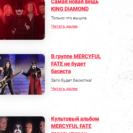
Самая новая вещь
KING DIAMOND
Только что вышла.
Читать далее
В группе MERCYFUL
FATE не будет
басиста
Зато будет басистка!
Читать далее
Культовый альбом
MERCYFUL FATE