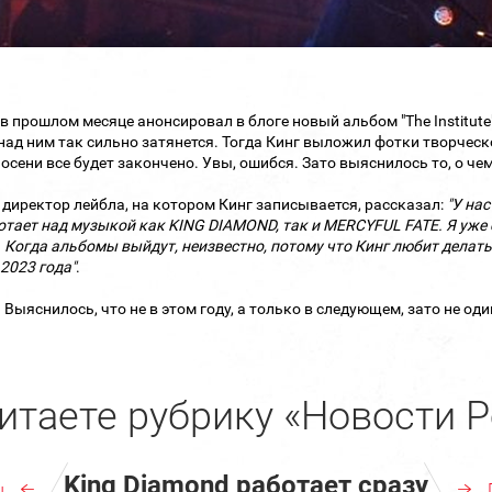
 в прошлом месяце анонсировал в блоге новый альбом "The Institute
над ним так сильно затянется. Тогда Кинг выложил фотки творческ
к осени все будет закончено. Увы, ошибся. Зато выяснилось то, о че
 директор лейбла, на котором Кинг записывается, рассказал:
"У нас
отает
над музыкой как KING DIAMOND, так и
MERCYFUL FATE. Я уже 
 Когда альбомы выйдут, неизвестно, потому
что Кинг любит делать
2023 года"
.
. Выяснилось, что не в этом году, а только в следующем, зато не од
итаете рубрику «Новости Р
King Diamond работает сразу
ы