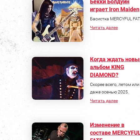
Бекки Болдуин
играет Iron Maiden
Басистка MERCYFUL FAT
Читать далее
Когда ждать новы
альбом KING
DIAMOND?
Скорее всего, летом или
даже осенью 2025.
Читать далее
Изменение в
составе MERCYFU