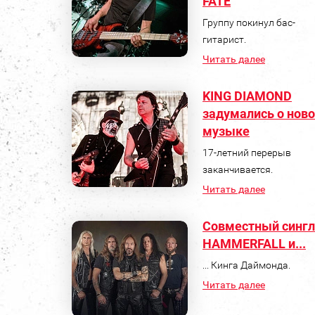
FATE
Группу покинул бас-
гитарист.
Читать далее
KING DIAMOND
задумались о нов
музыке
17-летний перерыв
заканчивается.
Читать далее
Совместный сингл
HAMMERFALL и...
... Кинга Даймонда.
Читать далее