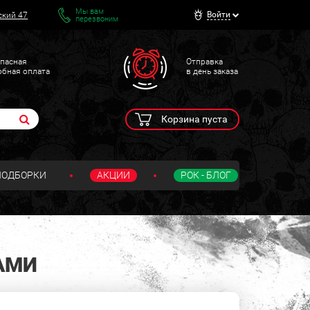
Мы вам
Войти
ский 47
перезвоним
пасная
Отправка
обная оплата
в день заказа
Корзина пуста
ПОДБОРКИ
АКЦИИ
РОК - БЛОГ
АМИ