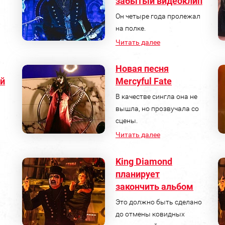
забытый видеоклип
Он четыре года пролежал
на полке.
Читать далее
Новая песня
ой
Mercyful Fate
В качестве сингла она не
вышла, но прозвучала со
сцены.
Читать далее
King Diamond
планирует
закончить альбом
Это должно быть сделано
до отмены ковидных