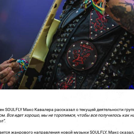
н SOULFLY Макс Кавалера рассказал о текущей деятельности груп
м. Все идет хорошо, мы не торопимся, чтобы все получилось как 
л”
.
ается жанрового направления новой музыки SOULFLY, Макс сказал,