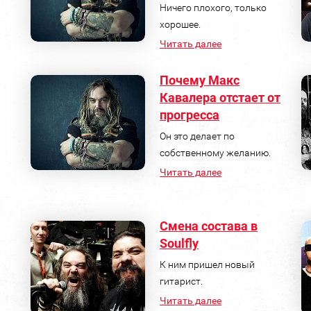
Ничего плохого, только
хорошее.
Читать далее
Почему Макс
Кавалера отстает от
прогресса
Он это делает по
собственному желанию.
Читать далее
Смена состава в
Soulfly
К ним пришел новый
гитарист.
Читать далее