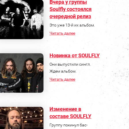
Вчера у группы
Soulfly состоялся
очередной релиз
Это уже 13-й их альбом.
Читать далее
Новинка от SOULFLY
Они выпустили сингл.
Ждем альбом.
Читать далее
Изменение в
составе SOULFLY
Группу покинул бас-