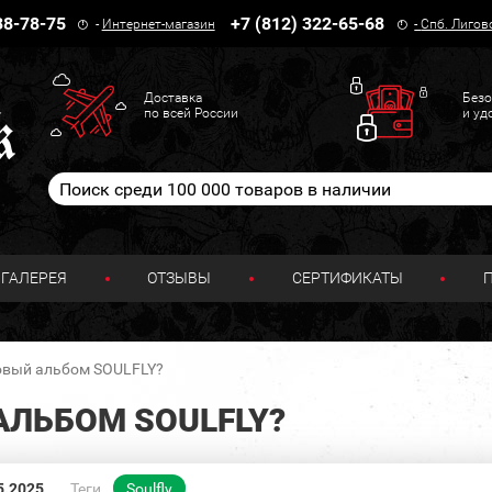
38-78-75
+7 (812) 322-65-68
-
Интернет-магазин
-
Спб. Лигов
Доставка
Безо
по всей России
и уд
ГАЛЕРЕЯ
ОТЗЫВЫ
СЕРТИФИКАТЫ
овый альбом SOULFLY?
АЛЬБОМ SOULFLY?
5.2025
Теги
Soulfly