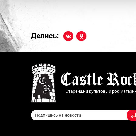
Делись:
Старейший культовый рок магази