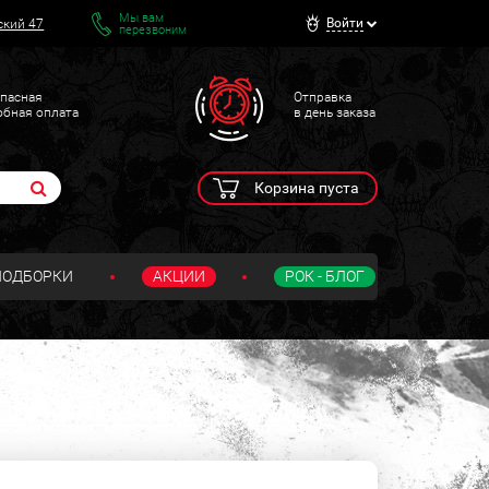
Мы вам
Войти
ский 47
перезвоним
пасная
Отправка
обная оплата
в день заказа
Корзина пуста
ПОДБОРКИ
АКЦИИ
РОК - БЛОГ