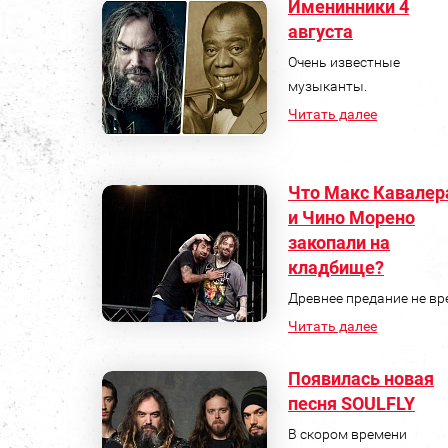
Именинники 4
августа
Очень известные
музыканты.
Читать далее
Что Макс Кавалер
и Чино Морено
закопали на
кладбище?
Древнее предание не вр
Читать далее
Появилась новая
песня SOULFLY
В скором времени