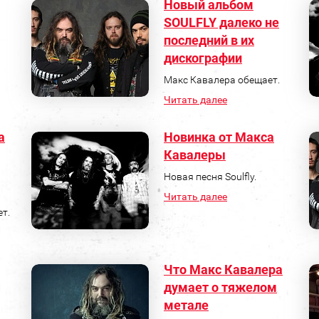
Новый альбом
SOULFLY далеко не
последний в их
дискографии
Макс Кавалера обещает.
Читать далее
а
Новинка от Макса
Кавалеры
Новая песня Soulfly.
Читать далее
ет.
Что Макс Кавалера
думает о тяжелом
метале