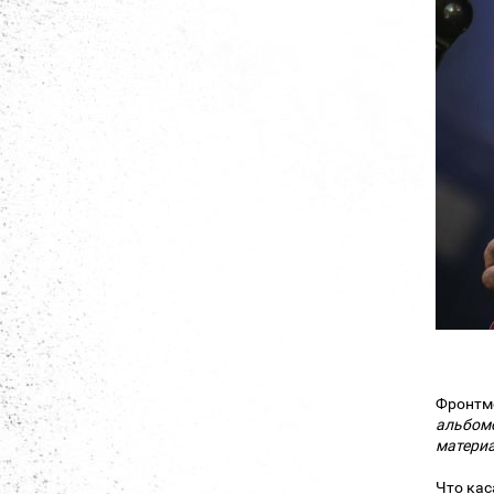
Фронтме
альбомо
материа
Что кас