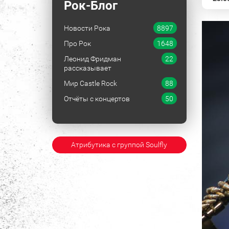
Рок-Блог
Новости Рока
8897
Про Рок
1648
Леонид Фридман
22
рассказывает
Мир Castle Rock
88
Отчёты с концертов
50
Атрибутика с группой Soulfly