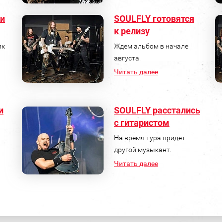
и
SOULFLY готовятся
к релизу
ик
Ждем альбом в начале
августа.
Читать далее
и
SOULFLY расстались
с гитаристом
На время тура придет
другой музыкант.
Читать далее