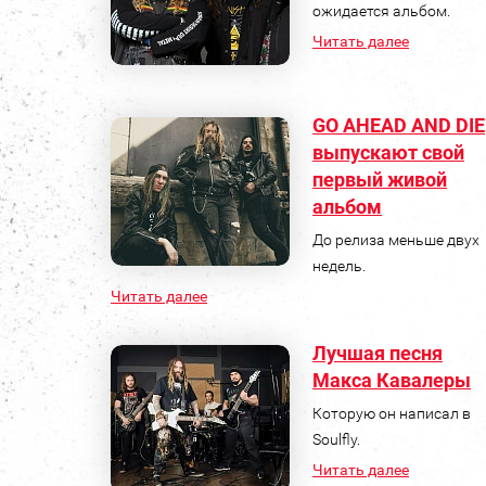
ожидается альбом.
Читать далее
GO AHEAD AND DIE
выпускают свой
первый живой
альбом
До релиза меньше двух
недель.
Читать далее
Лучшая песня
Макса Кавалеры
Которую он написал в
Soulfly.
Читать далее