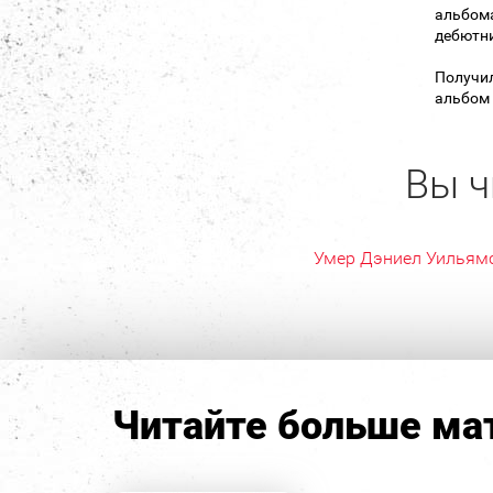
альбома
дебютни
Получил
альбом 
Вы ч
Умер Дэниел Уильям
Читайте больше мат