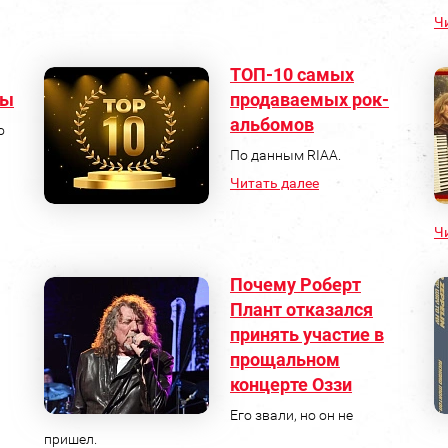
Ч
ТОП-10 самых
пы
продаваемых рок-
альбомов
о
По данным RIAA.
Читать далее
Ч
Почему Роберт
Плант отказался
принять участие в
прощальном
концерте Оззи
Его звали, но он не
пришел.