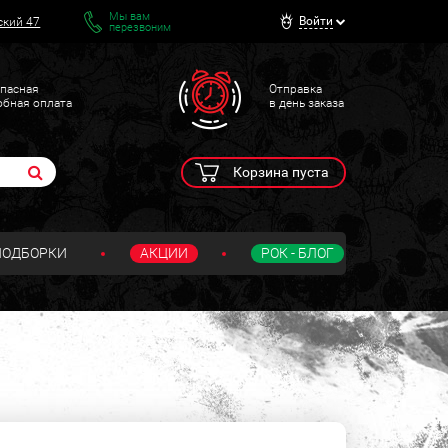
Мы вам
Войти
ский 47
перезвоним
пасная
Отправка
обная оплата
в день заказа
Корзина пуста
ПОДБОРКИ
АКЦИИ
РОК - БЛОГ