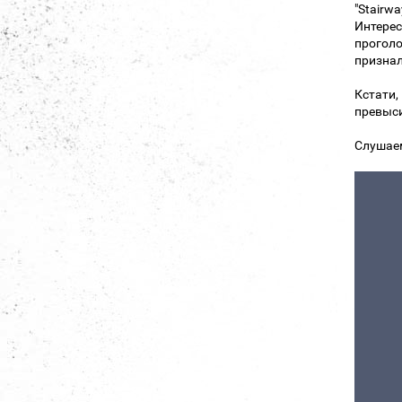
"Stairw
Интерес
проголо
признал
Кстати,
превыси
Слушае