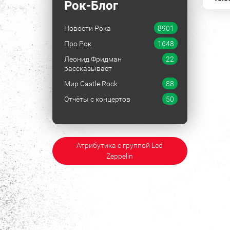
Рок-Блог
Новости Рока
8901
Про Рок
1648
Леонид Фридман
22
рассказывает
Мир Castle Rock
88
Отчёты с концертов
50
Атрибутика с группой Led
Zeppelin