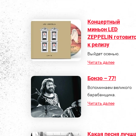
Концертный
миньон LED
ZEPPELIN готовит
к релизу
Выйдет осенью.
Читать далее
Бонзо – 77!
Вспоминаем великого
барабанщика.
Читать далее
Какая песня лучш