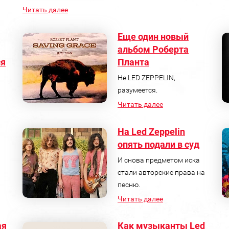
Читать далее
Еще один новый
альбом Роберта
ся
Планта
Не LED ZEPPELIN,
разумеется.
Читать далее
На Led Zeppelin
опять подали в суд
И снова предметом иска
стали авторские права на
песню.
Читать далее
ая
Как музыканты Led