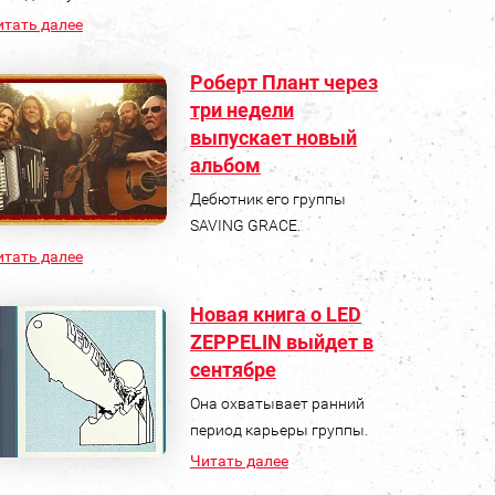
итать далее
Роберт Плант через
три недели
выпускает новый
альбом
Дебютник его группы
SAVING GRACE.
итать далее
Новая книга о LED
ZEPPELIN выйдет в
сентябре
Она охватывает ранний
период карьеры группы.
Читать далее