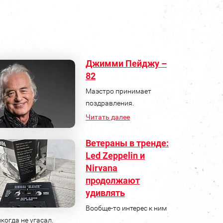
Джимми Пейджу –
82
Маэстро принимает
поздравления.
Читать далее
Ветераны в тренде:
Led Zeppelin и
Nirvana
продолжают
удивлять
Вообще-то интерес к ним
когда не угасал.