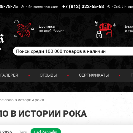
38-78-75
+7 (812) 322-65-68
-
Интернет-магазин
-
Спб. Лигов
Доставка
Безо
по всей России
и уд
н
ГАЛЕРЕЯ
ОТЗЫВЫ
СЕРТИФИКАТЫ
е соло в истории рока
ЛО В ИСТОРИИ РОКА
6.2026
Теги
Led Zeppelin