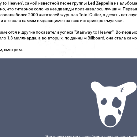
ay to Heaven", самой известной песне группы
Led Zeppelin
из альбома "
но, что гитарное соло из нее дважды признавалось лучшим. Первый р
совали более 2000 читателей журнала Total Guitar, а десять лет спус
и это соло самым выдающимся за всю историю рок-музыки.
 имеются и другие показатели успеха "Stairway to Heaven". Во-первы
ло 1,3 миллиарда, а во-вторых, по данным Billboard, она стала са
м, смотрим.