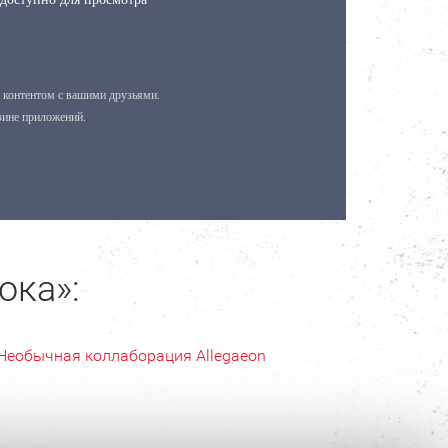
ока»:
Необычная коллаборация Allegaeon