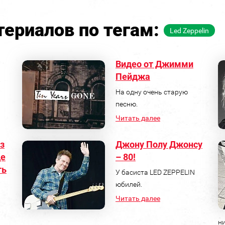
ериалов по тегам:
Led Zeppelin
Видео от Джимми
Пейджа
.
На одну очень старую
песню.
Читать далее
з
Джону Полу Джонсу
де
– 80!
ть
У басиста LED ZEPPELIN
юбилей.
Читать далее
ни