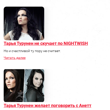
Тарья Турунен не скучает по NIGHTWISH
Но и счастливой ту пору не считает.
Читать далее
Тарья Турунен желает поговорить с Анетт