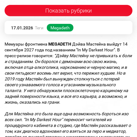
Показать рубрики
17.01.2026
Теги
Megadeth
Мемуары фронтмена
MEGADETH
Дэйва Мастейна выйдут 14
сентября 2027 года под названием "In My Darkest Hour". В
пресс-релизе говорится:
“Дэйву Мастейну не привыкать к боли
и страданиям. Он боролся с демонами всю свою жизнь,
включая отца-алкоголика, наркоманию и черную магию, и в
свои пятьдесят восемь лет верил, что пережил худшее. Но в
2019 году Мастейн был вынужден столкнуться с потерей
своего узнаваемого голоса и угасанием музыкального
таланта. У него обнаружили плоскоклеточную карциному на
задней поверхности языка, и вся его карьера, а возможно, и
жизнь, оказались на грани.
Для Мастейна это была еще одна возможность бороться изо
всех сил. “In My Darkest Hour" переносит читателей из
процедурного кабинета в студию, где Мастейн рассказывает о
том, как диагноз вдохновил его взяться за перо и медиатор,