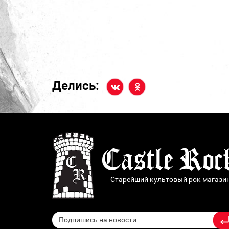
Делись:
Старейший культовый рок магази