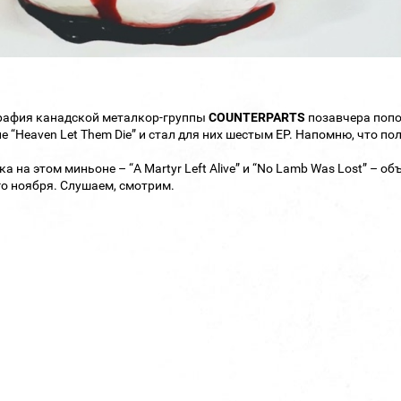
рафия канадской металкор-группы
COUNTERPARTS
позавчера поп
е “Heaven Let Them Die” и стал для них шестым ЕР. Напомню, что п
ка на этом миньоне – “A Martyr Left Alive” и “No Lamb Was Lost” –
о ноября. Слушаем, смотрим.