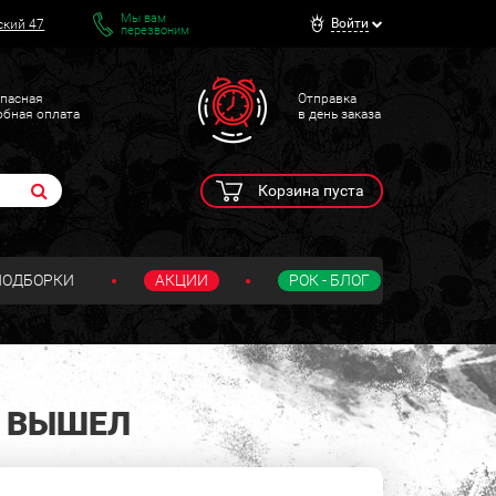
Мы вам
Войти
ский 47
перезвоним
пасная
Отправка
обная оплата
в день заказа
Корзина пуста
ПОДБОРКИ
АКЦИИ
РОК - БЛОГ
О ВЫШЕЛ