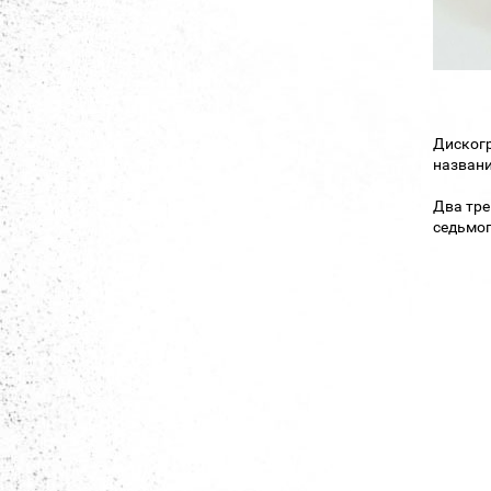
Диског
названи
Два тре
седьмог