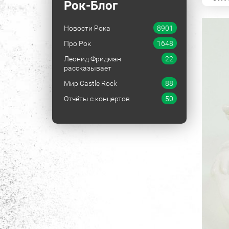
Рок-Блог
Новости Рока
8901
Про Рок
1648
Леонид Фридман
22
рассказывает
Мир Castle Rock
88
Отчёты с концертов
50