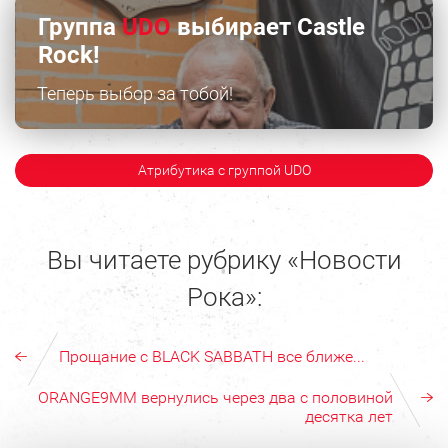
Группа
UDO
выбирает Castle
Rock!
Теперь выбор за тобой!
Атрибутика с группой UDO
Вы читаете рубрику «Новости
Рока»:
Прощание с BLACK SABBATH все ближе...
ORANGE9MM вернулись через два с половиной
десятка лет