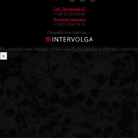
-
Спб. Лиговский 47
:
+7 (812) 322-65-68
-
Интернет-магазин
:
+7 (921) 938-78-75
Разработка сайтов —
Мы используем cookies, чтобы вам было удобно работать с сайтом
x