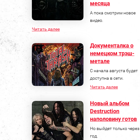
месяца
А пока смотрим новое
видео.
Читать далее
Документалка о
немецком трэш-
метале
С начала августа будет
доступна в сети.
Читать далее
Новый альбом
Destruction
наполовину готов
Но выйдет только через
год.