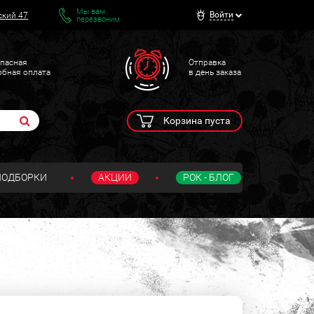
Мы вам
Войти
ский 47
перезвоним
пасная
Отправка
обная оплата
в день заказа
Корзина пуста
ПОДБОРКИ
АКЦИИ
РОК - БЛОГ