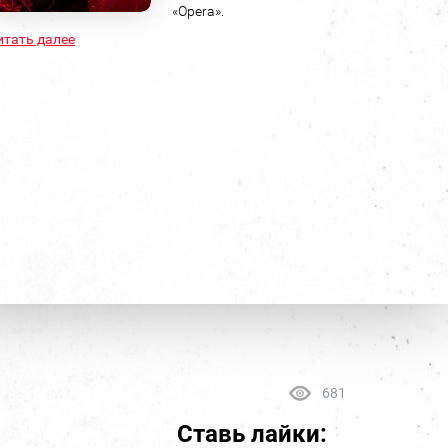
«Opera».
итать далее
681
Ставь лайки: