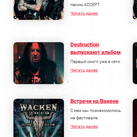
песню ACCEPT.
Читать далее
Destruction
выпускают альбом
Первый сингл уже в сети.
Читать далее
Встречи на Вакене
C кем мы познакомились
на фестивале.
Читать далее