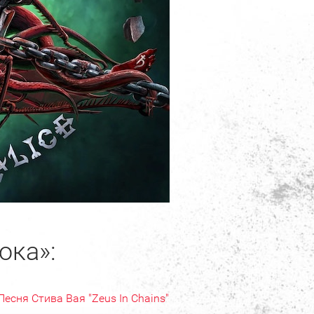
ока»:
Песня Стива Вая "Zeus In Chains"