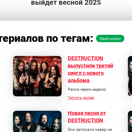
выйдет весной 2025
ериалов по тегам:
Destruction
DESTRUCTION
выпустили третий
сингл с нового
альбома
Релиз через неделю.
Читать далее
Новая песня от
DESTRUCTION
Они записали кавер на