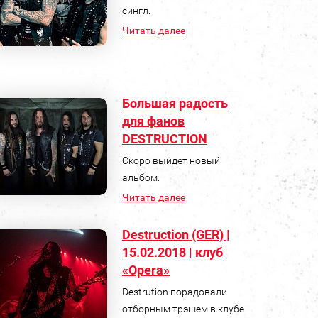
сингл.
Читать далее
Большая радость
для фанов
DESTRUCTION
Скоро выйдет новый
альбом.
Читать далее
Destruction (GER) |
15.02.2018 | клуб
«Opera»
Destrution порадовали
отборным трэшем в клубе