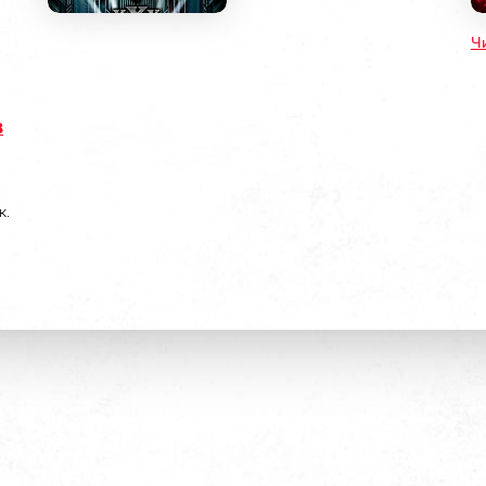
Ч
в
к.