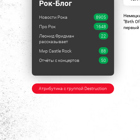
Рок-Блог
Немецк
Новости Рока
8905
"Birth 
Про Рок
1648
первый 
Леонид Фридман
22
рассказывает
Мир Castle Rock
88
Отчёты с концертов
50
Атрибутика с группой Destruction