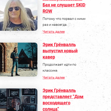
Бах не слушает SKID
ROW
Потому что порвал с ними
раз и навсегда.
Читать далее
Эрик Грёнвалль
выпустил новый
кавер
Продолжает идти по
классике.
Читать далее
Эрик Грёнвалль
представляет "Дом
восходящего
солнца"