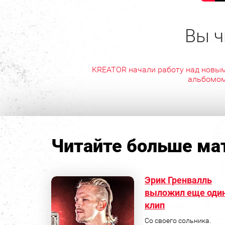
Вы ч
KREATOR начали работу над новы
альбомо
Читайте больше мат
Эрик Гренвалль
выложил еще оди
клип
Со своего сольника.