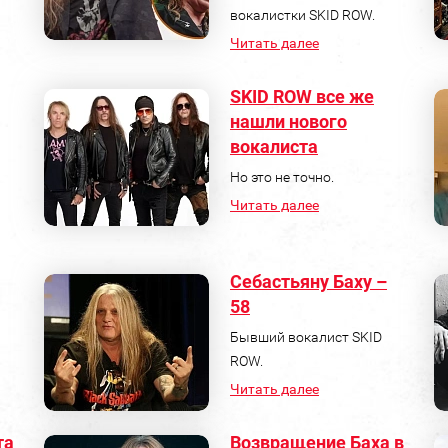
вокалистки SKID ROW.
Читать далее
SKID ROW все же
нашли нового
вокалиста
Но это не точно.
Читать далее
Себастьяну Баху –
58
Бывший вокалист SKID
ROW.
Читать далее
та
Возвращение Баха в