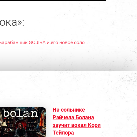
ока»:
Барабанщик GOJIRA и его новое соло
На сольнике
Рэйчела Болана
звучит вокал Кори
Тейлора