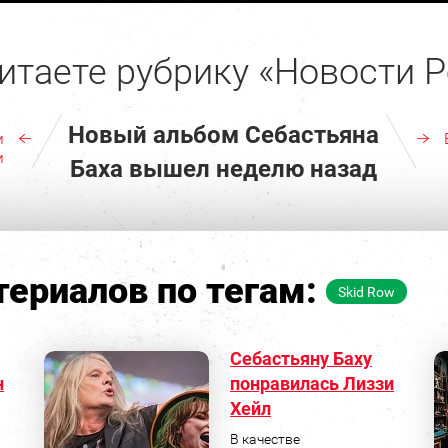
итаете рубрику «Новости Р
Новый альбом Себастьяна
м
м
Баха вышел неделю назад
ериалов по тегам:
Skid Row
Себастьяну Баху
н
понравилась Лиззи
Хейл
В качестве