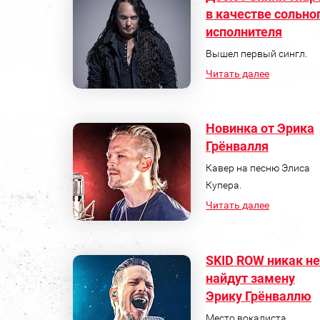
в качестве сольно
исполнителя
Вышел первый сингл.
Читать далее
Новинка от Эрика
Грёнвалля
Кавер на песню Элиса
Купера.
Читать далее
SKID ROW никак не
найдут замену
Эрику Грёнваллю
Место вокалиста