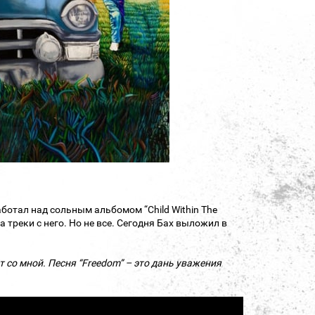
аботал над сольным альбомом “Child Within The
 треки с него. Но не все. Сегодня Бах выложил в
т со мной. Песня “Freedom” – это дань уважения