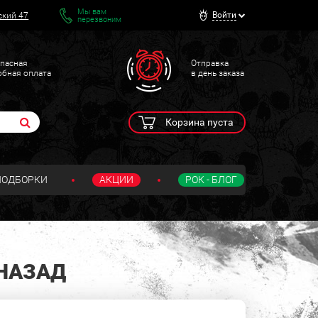
Мы вам
Войти
ский 47
перезвоним
пасная
Отправка
обная оплата
в день заказа
Корзина пуста
ПОДБОРКИ
АКЦИИ
РОК - БЛОГ
НАЗАД