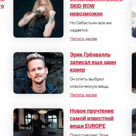
го
SKID ROW
невозможно
Но Себастьян все же
надеется.
Читать далее
Эрик Грёнвалль
записал еще один
кавер
Он опять выбрал
классическую вещь.
Читать далее
Новое прочтение
самой известной
вещи EUROPE
Представляет Эрик