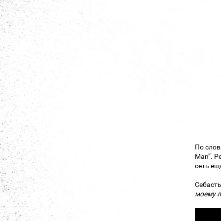
По сло
Man”. Р
сеть ещ
Себасть
моему л