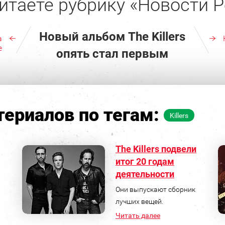
итаете рубрику «Новости Р
Новый альбом The Killers
а
е
опять стал первым
ериалов по тегам:
Killers
The Killers подвели
итог 20 годам
деятельности
Они выпускают сборник
лучших вещей.
Читать далее