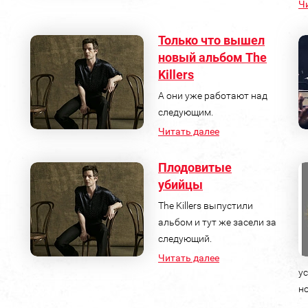
Ч
Только что вышел
новый альбом The
Killers
А они уже работают над
следующим.
Читать далее
Плодовитые
убийцы
The Killers выпустили
альбом и тут же засели за
следующий.
Читать далее
у
н