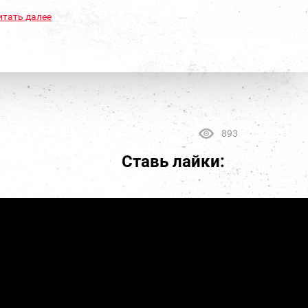
итать далее
893
Ставь лайки: