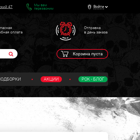
Мы вам
Войти
ский 47
перезвоним
пасная
Отправка
обная оплата
в день заказа
Корзина пуста
ПОДБОРКИ
АКЦИИ
РОК - БЛОГ