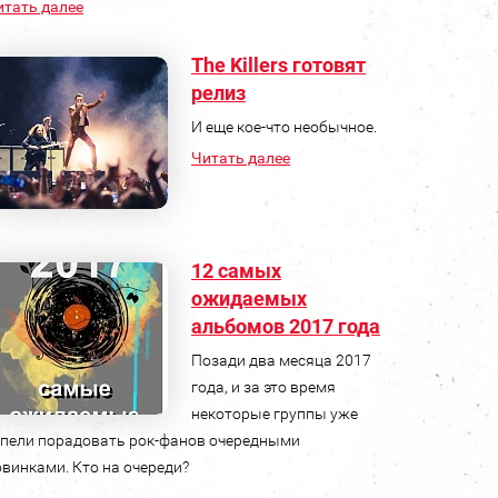
итать далее
The Killers готовят
релиз
И еще кое-что необычное.
Читать далее
12 самых
ожидаемых
альбомов 2017 года
Позади два месяца 2017
года, и за это время
некоторые группы уже
спели порадовать рок-фанов очередными
овинками. Кто на очереди?