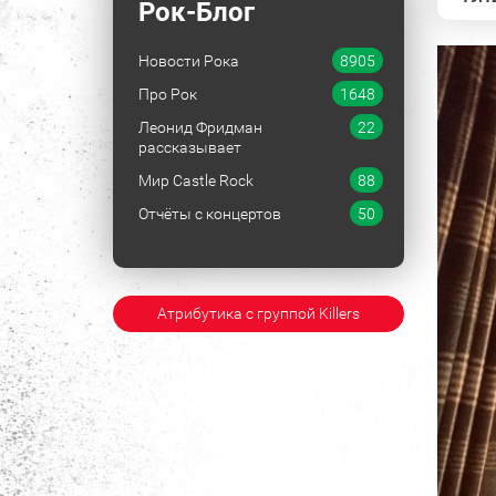
Рок-Блог
Новости Рока
8905
Про Рок
1648
Леонид Фридман
22
рассказывает
Мир Castle Rock
88
Отчёты с концертов
50
Атрибутика с группой Killers