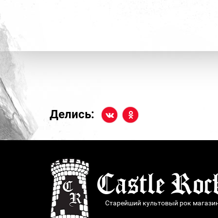
Делись:
Старейший культовый рок магази