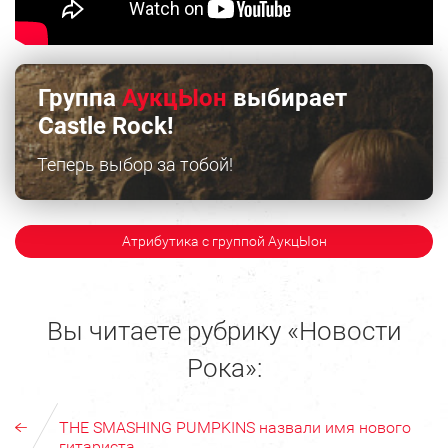
Группа
АукцЫон
выбирает
Castle Rock!
Теперь выбор за тобой!
Атрибутика с группой АукцЫон
Вы читаете рубрику «Новости
Рока»:
THE SMASHING PUMPKINS назвали имя нового
гитариста