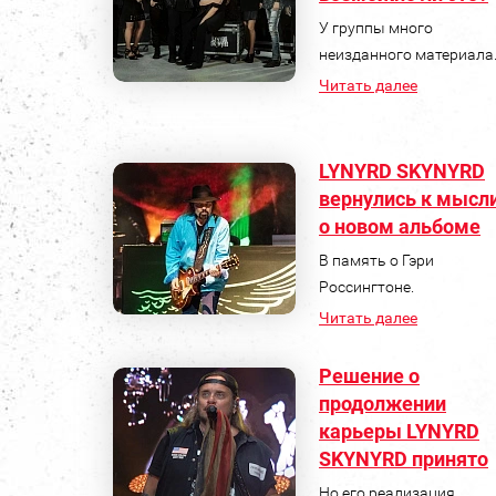
У группы много
неизданного материала
Читать далее
LYNYRD SKYNYRD
вернулись к мысл
о новом альбоме
В память о Гэри
Россингтоне.
Читать далее
Решение о
продолжении
карьеры LYNYRD
SKYNYRD принято
Но его реализация