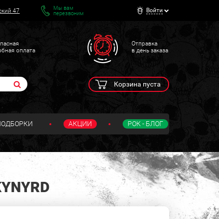
Мы вам
Войти
ский 47
перезвоним
пасная
Отправка
обная оплата
в день заказа
Корзина пуста
ПОДБОРКИ
АКЦИИ
РОК - БЛОГ
KYNYRD