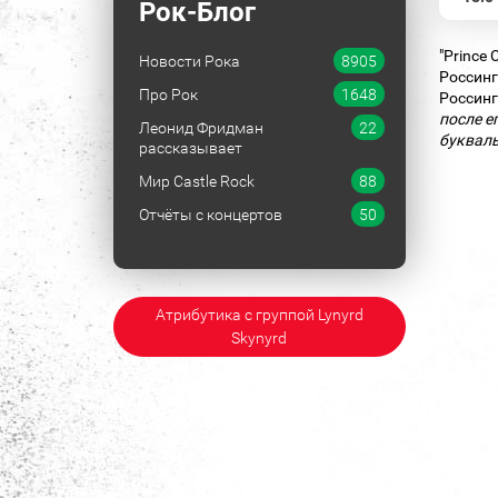
Рок-Блог
"Prince
Новости Рока
8905
Россинг
Про Рок
1648
Россинг
после е
Леонид Фридман
22
букваль
рассказывает
Мир Castle Rock
88
Отчёты с концертов
50
Атрибутика с группой Lynyrd
Skynyrd