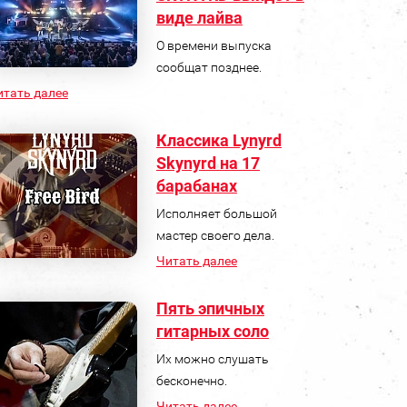
виде лайва
О времени выпуска
сообщат позднее.
итать далее
Классика Lynyrd
Skynyrd на 17
барабанах
Исполняет большой
мастер своего дела.
Читать далее
Пять эпичных
гитарных соло
Их можно слушать
бесконечно.
Читать далее