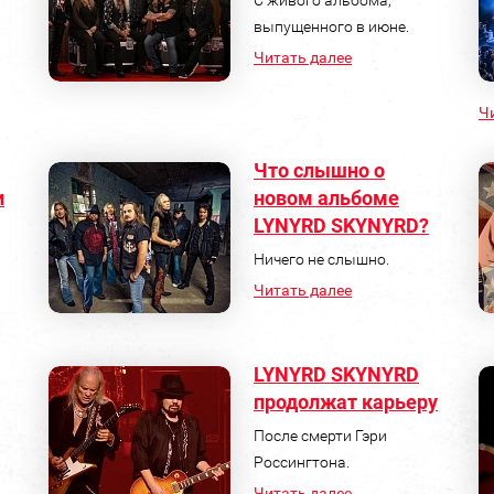
выпущенного в июне.
.
Читать далее
Ч
Что слышно о
и
новом альбоме
LYNYRD SKYNYRD?
Ничего не слышно.
Читать далее
LYNYRD SKYNYRD
продолжат карьеру
После смерти Гэри
Россингтона.
Читать далее