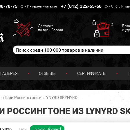
38-78-75
+7 (812) 322-65-68
-
Интернет-магазин
-
Спб. Лигов
Доставка
Безо
по всей России
и уд
ГАЛЕРЕЯ
ОТЗЫВЫ
СЕРТИФИКАТЫ
ь о Гэри Россингтоне из LYNYRD SKYNYRD
РИ РОССИНГТОНЕ ИЗ LYNYRD S
4.2026
Теги
Lynyrd Skynyrd