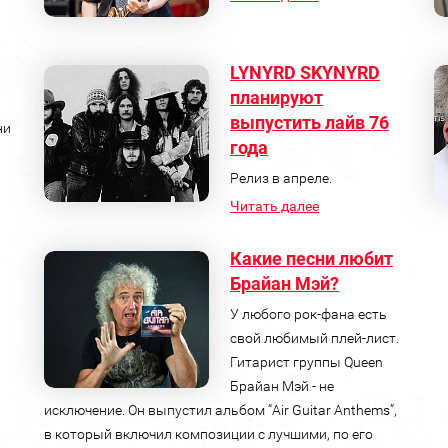
LYNYRD SKYNYRD
планируют
выпустить лайв 76
ни
года
Релиз в апреле.
Читать далее
Какие песни любит
Брайан Мэй?
У любого рок-фана есть
свой любимый плей-лист.
Гитарист группы Queen
Брайан Мэй - не
исключение. Он выпустил альбом “Air Guitar Anthems”,
в который включил композиции с лучшими, по его