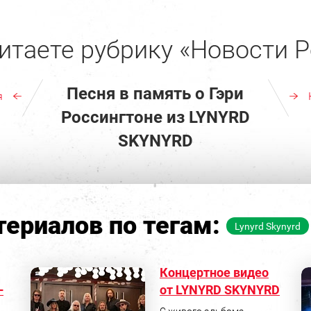
итаете рубрику «Новости Р
Песня в память о Гэри
я
Россингтоне из LYNYRD
SKYNYRD
ериалов по тегам:
Lynyrd Skynyrd
Концертное видео
–
от LYNYRD SKYNYRD
С живого альбома,