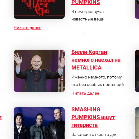
PUMPKINS
В нем прозвучат
известные вещи.
Читать далее
Билли Корган
немного наехал на
METALLICA
Именно немного, потому
что без особых претензий.
Читать далее
SMASHING
и
PUMPKINS ищут
гитариста
Вакансия открыта для