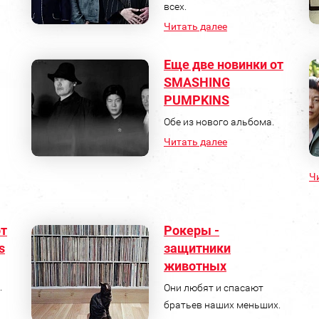
всех.
Читать далее
Еще две новинки от
SMASHING
PUMPKINS
Обе из нового альбома.
Читать далее
Ч
от
Рокеры -
s
защитники
животных
.
Они любят и спасают
братьев наших меньших.