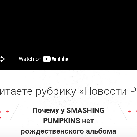
итаете рубрику «Новости Р
Почему у SMASHING
м
е
PUMPKINS нет
рождественского альбома