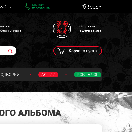
Мы вам
Войти
ский 47
перезвоним
пасная
Отправка
обная оплата
в день заказа
Корзина пуста
ПОДБОРКИ
АКЦИИ
РОК - БЛОГ
КОГО АЛЬБОМА