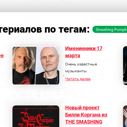
ериалов по тегам:
Smashing Pumpk
Именинники 17
ее
марта
Очень известные
музыканты.
Читать далее
Новый проект
Билли Коргана из
THE SMASHING