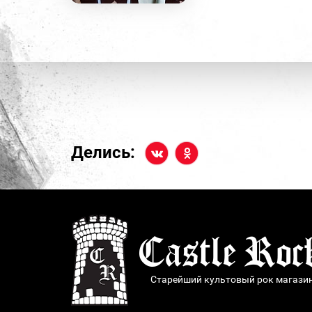
Делись:
Старейший культовый рок магази