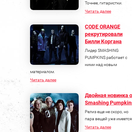
Точнее, гитаристки.
Читать далее
CODE ORANGE
рекрутировали
Билли Коргана
Лидер SMASHING
PUMPKINS работает с
ними над новым
материалом.
Читать далее
Двойная новинка 
Smashing Pumpkin
Релиз еще не скоро, но
пара вещей уже имеется
Читать далее