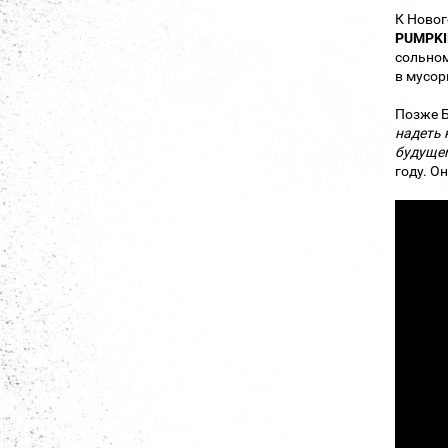
К Новог
PUMPK
сольном
в мусор
Позже Б
надеть 
будущем
году. О