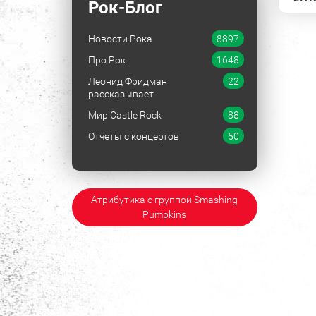
Рок-Блог
Новости Рока
8897
Про Рок
1648
Леонид Фридман
22
рассказывает
Мир Castle Rock
88
Отчёты с концертов
50
Атрибутика с группой Smashing
Pumpkins