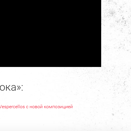
ока»:
Vespercellos с новой композицией