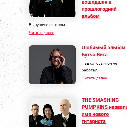
вошедшая в
прошлогодний
альбом
Выпущена синглом.
Читать далее
Любимый альбом
Бутча Вига
Над которым он не
работал.
Читать далее
THE SMASHING
PUMPKINS назвал
имя нового
гитариста