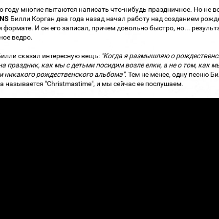
о году многие пытаются написать что-нибудь праздничное. Но не вс
INS
Билли Корган два года назад начал работу над созданием рождес
 формате. И он его записал, причем довольно быстро, но... результа
ное ведро.
илли сказал интересную вещь:
"Когда я размышляю о рождественск
на праздник, как мы с детьми посидим возле елки, а не о том, как 
 никакого рождественского альбома"
. Тем не менее, одну песню Б
на называется "Christmastime", и мы сейчас ее послушаем.