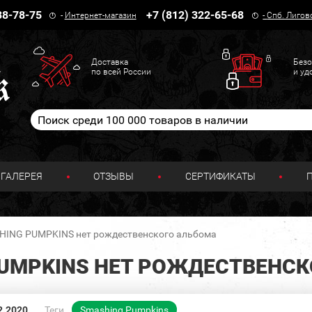
38-78-75
+7 (812) 322-65-68
-
Интернет-магазин
-
Спб. Лигов
Доставка
Безо
по всей России
и уд
ГАЛЕРЕЯ
ОТЗЫВЫ
СЕРТИФИКАТЫ
HING PUMPKINS нет рождественского альбома
PUMPKINS НЕТ РОЖДЕСТВЕНС
2.2020
Теги
Smashing Pumpkins