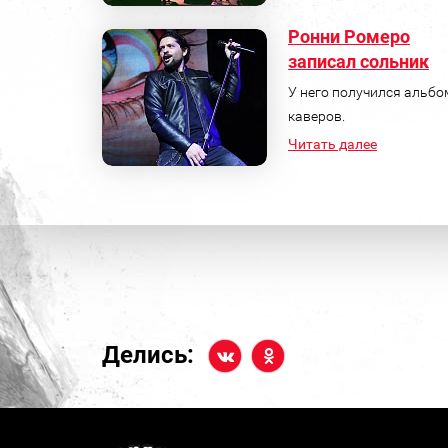
Ронни Ромеро
записал сольник
У него получился альбо
каверов.
Читать далее
Делись: