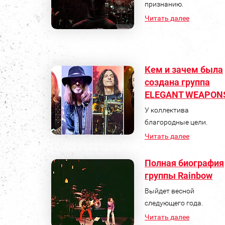
признанию.
Читать далее
Кем и зачем была
создана группа
ELEGANT WEAPON
У коллектива
благородные цели.
Читать далее
Полная биография
группы Rainbow
Выйдет весной
следующего года.
Читать далее