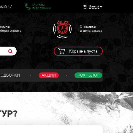
Мы вам
Войти
ский 47
перезвоним
пасная
Отправка
обная оплата
в день заказа
Корзина пуста
ПОДБОРКИ
АКЦИИ
РОК - БЛОГ
ТУР?