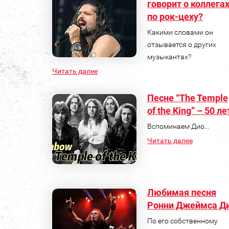
говорит о коллега
по рок-цеху?
Какими словами он
отзывается о других
музыкантах?
Читать далее
Песне “The Temple
of the King” – 50 ле
Вспоминаем Дио...
Читать далее
Любимая песня
Ронни Джеймса Д
По его собственному