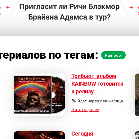
Пригласит ли Ричи Блэкмор
и
и
Брайана Адамса в тур?
ериалов по тегам:
Rainbow
Трибьют-альбом
RAINBOW готовится
к релизу
Выйдет через два месяца.
Читать далее
Сегодня