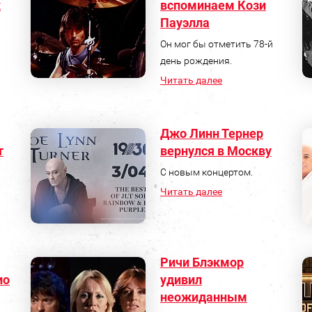
х
вспоминаем Кози
Пауэлла
Он мог бы отметить 78-й
день рождения.
Читать далее
Джо Линн Тернер
т
вернулся в Москву
С новым концертом.
Читать далее
Ричи Блэкмор
ио
удивил
неожиданным