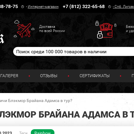
38-78-75
+7 (812) 322-65-68
-
Интернет-магазин
-
Спб. Лигов
Доставка
Безо
по всей России
и уд
ГАЛЕРЕЯ
ОТЗЫВЫ
СЕРТИФИКАТЫ
Ричи Блэкмор Брайана Адамса в тур?
ЛЭКМОР БРАЙАНА АДАМСА В 
0.2023
Теги
Rainbow