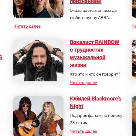
признанием
Оказывается, он всегда
любил группу АВВА.
Читать далее
Ч
Вокалист RAINBOW
о трудностях
S
музыкальной
жизни
Кто это и что он говорит?
Читать далее
Юбилей Blackmore’s
Night
Подарок фанам по поводу
25-летия.
Читать далее