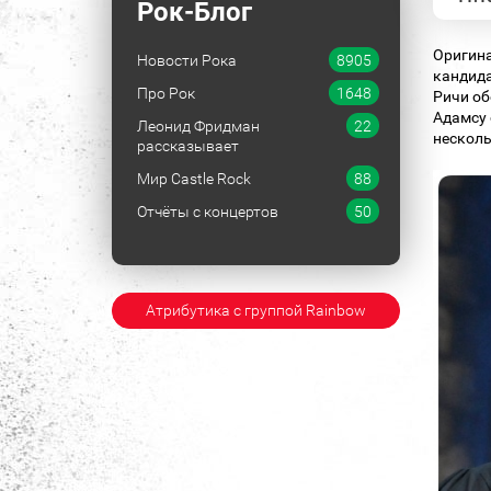
Рок-Блог
Оригина
Новости Рока
8905
кандида
Про Рок
1648
Ричи об
Адамсу 
Леонид Фридман
22
несколь
рассказывает
Мир Castle Rock
88
Отчёты с концертов
50
Атрибутика с группой Rainbow