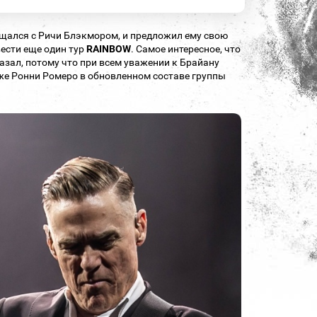
щался с Ричи Блэкмором, и предложил ему свою
вести еще один тур
RAINBOW
. Самое интересное, что
азал, потому что при всем уважении к Брайану
л же Ронни Ромеро в обновленном составе группы