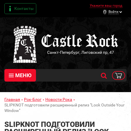
Укажите ваш город
Контакты
Войти
Санкт-Петербург, Лиговский пр, 47
МЕНЮ
Главная
Рок-Блог
Новости Рока
SLIPKNOT подготовили расширенный релиз "Look Outside Your
Window"
SLIPKNOT ПОДГОТОВИЛИ