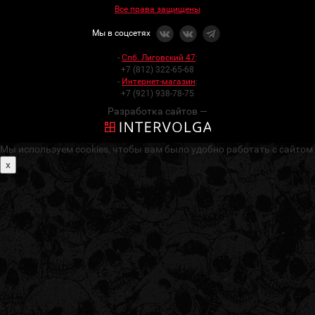
Все права защищены
Мы в соцсетях
-
Спб. Лиговский 47
:
+7 (812) 322-65-68
-
Интернет-магазин
:
+7 (921) 938-78-75
Разработка сайтов —
Мы используем cookies, чтобы вам было удобно работать с сайтом
x