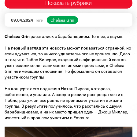
Показать рубрики
09.04.2024
Теги
Chelsea Grin
Chelsea Grin
расстались с барабанщиком. Точнее, с двумя.
На первый взгляд эта новость может показаться странной, но
если вдуматься, то ничего удивительного не произошло. Дело
в том, что Пабло Виверос, входящий в официальный состав,
уже несколько лет занимается иными проектами, к Chelsea
Grin не имеющим отношения. Но формально он оставался
участником группы.
На концертах его подменял Натан Пирсон, которого,
собственно, и уволили. А заодно решили распрощаться и с
Пабло, раз уж он все равно не принимает участия в жизни
группы. В результате получилось, что расстались с двумя
барабанщиками, а на их место пришел один – Джош Миллер,
известный в прошлом участием в Emmure.