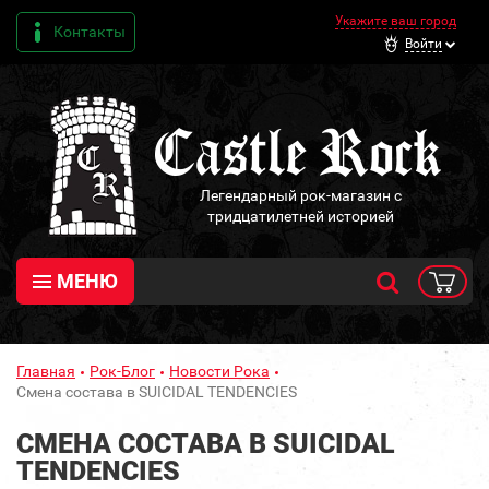
Укажите ваш город
Контакты
Войти
Легендарный рок-магазин с
тридцатилетней историей
МЕНЮ
Главная
Рок-Блог
Новости Рока
Смена состава в SUICIDAL TENDENCIES
СМЕНА СОСТАВА В SUICIDAL
TENDENCIES