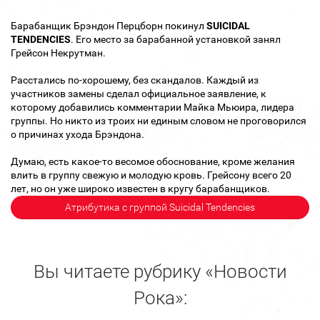
Барабанщик Брэндон Перцборн покинул
S
UICIDAL
TENDENCIES
. Его место за барабанной установкой занял
Грейсон Некрутман.
Расстались по-хорошему, без скандалов. Каждый из
участников замены сделал официальное заявление, к
которому добавились комментарии Майка Мьюира, лидера
группы. Но никто из троих ни единым словом не проговорился
о причинах ухода Брэндона.
Думаю, есть какое-то весомое обоснование, кроме желания
влить в группу свежую и молодую кровь. Грейсону всего 20
лет, но он уже широко известен в кругу барабанщиков.
Атрибутика с группой Suicidal Tendencies
Вы читаете рубрику «Новости
Рока»: