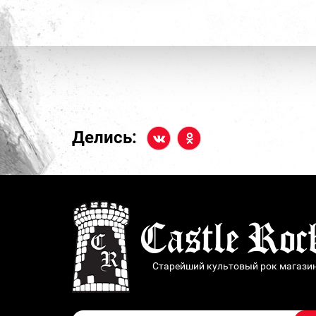
Делись:
Старейший культовый рок магази