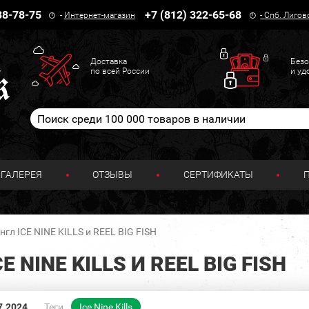
38-78-75
+7 (812) 322-65-68
-
Интернет-магазин
-
Спб. Лигов
Доставка
Безо
по всей России
и уд
ГАЛЕРЕЯ
ОТЗЫВЫ
СЕРТИФИКАТЫ
гл ICE NINE KILLS и REEL BIG FISH
NINE KILLS И REEL BIG FISH
7.2024
Теги
Ice Nine Kills