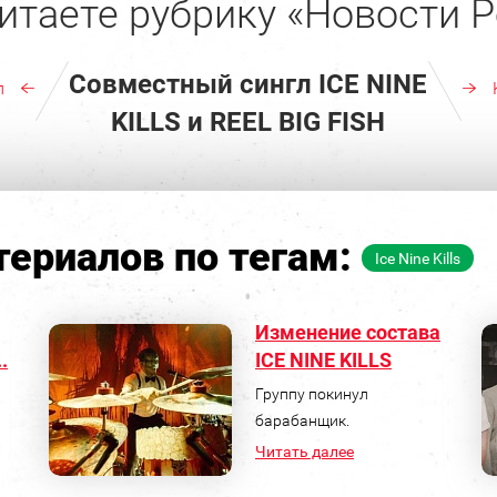
итаете рубрику «Новости Р
Совместный сингл ICE NINE
л
KILLS и REEL BIG FISH
ериалов по тегам:
Ice Nine Kills
Изменение состава
.
ICE NINE KILLS
Группу покинул
барабанщик.
Читать далее