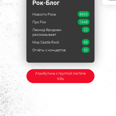
Рок-Блог
Новости Рока
8905
Про Рок
1648
Леонид Фридман
22
рассказывает
Мир Castle Rock
88
Отчёты с концертов
50
Атрибутика с группой Ice Nine
Kills