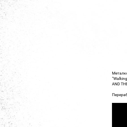
Металк
“Walkin
AND TH
Перераб