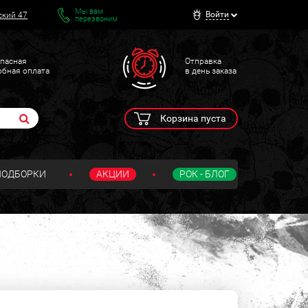
Мы вам
Войти
ский 47
перезвоним
пасная
Отправка
обная оплата
в день заказа
Корзина пуста
ПОДБОРКИ
АКЦИИ
РОК - БЛОГ