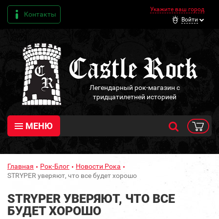
Укажите ваш город
Контакты
Войти
Легендарный рок-магазин с
тридцатилетней историей
МЕНЮ
Главная
Рок-Блог
Новости Рока
STRYPER уверяют, что все будет хорошо
STRYPER УВЕРЯЮТ, ЧТО ВСЕ
БУДЕТ ХОРОШО