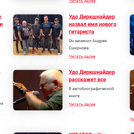
Читать далее
e
Удо Диркшнайдер
и
назвал имя нового
гитариста
Он заменил Андрея
Смирнова.
Читать далее
о
Удо Диркшнайдер
расскажет все
В автобиографической
книге.
ом
Читать далее
Ч