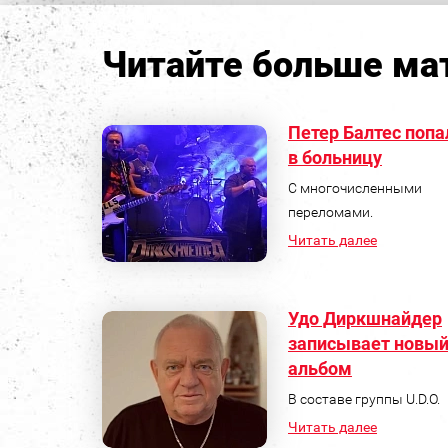
Читайте больше мат
Петер Балтес попа
в больницу
С многочисленными
переломами.
Читать далее
Удо Диркшнайдер
записывает новы
альбом
В составе группы U.D.O.
Читать далее