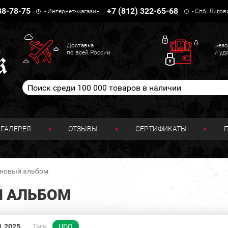
38-78-75
+7 (812) 322-65-68
-
Интернет-магазин
-
Спб. Лигов
Доставка
Безо
по всей России
и уд
ГАЛЕРЕЯ
ОТЗЫВЫ
СЕРТИФИКАТЫ
т новый альбом
Й АЛЬБОМ
1.2025
Теги
UDO