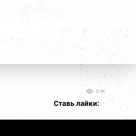
2.3K
Ставь лайки: