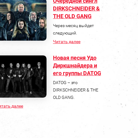
Очередной сингл
DIRKSCHNEIDER &
THE OLD GANG
Через месяц выйдет
следующий.
Читать далее
Новая песня Удо
Диркшнайдера и
его группы DATOG
DATOG – это
DIRKSCHNEIDER & THE
OLD GANG.
итать далее