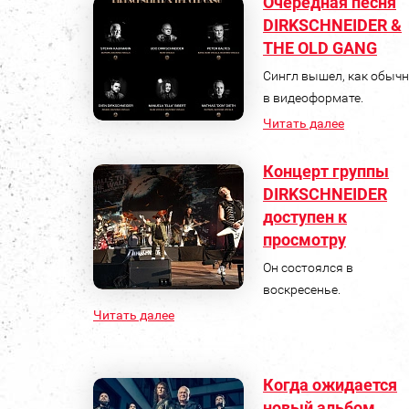
Очередная песня
DIRKSCHNEIDER &
THE OLD GANG
Сингл вышел, как обычн
в видеоформате.
Читать далее
Концерт группы
DIRKSCHNEIDER
доступен к
просмотру
Он состоялся в
воскресенье.
Читать далее
Когда ожидается
новый альбом