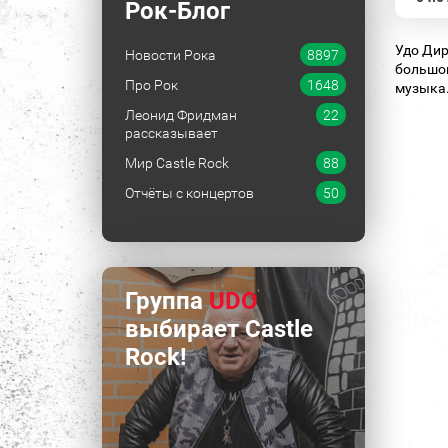
Рок-Блог
Удо Дир
Новости Рока
8897
большог
Про Рок
1648
музыка
Леонид Фридман
22
рассказывает
Мир Castle Rock
88
Отчёты с концертов
50
Группа
UDO
выбирает Castle
Rock!