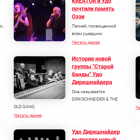
KREATOR и Удо
почтили память
Оззи
о,
Песней, посвященной
всем ушедшим.
Читать далее
История новой
группы "Старой
банды" Удо
Диркшнайдера
Она называется
DIRKSCHNEIDER & THE
OLD GANG.
Ч
Читать далее
Удо Диркшнайдер
выпустил новый