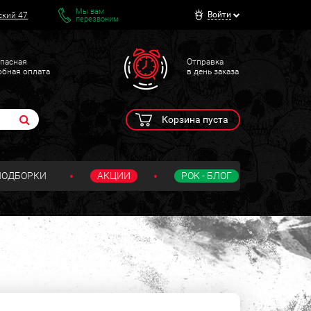
Мы вам
Войти
ский 47
перезвоним
пасная
Отправка
обная оплата
в день заказа
Корзина пуста
ПОДБОРКИ
АКЦИИ
РОК - БЛОГ