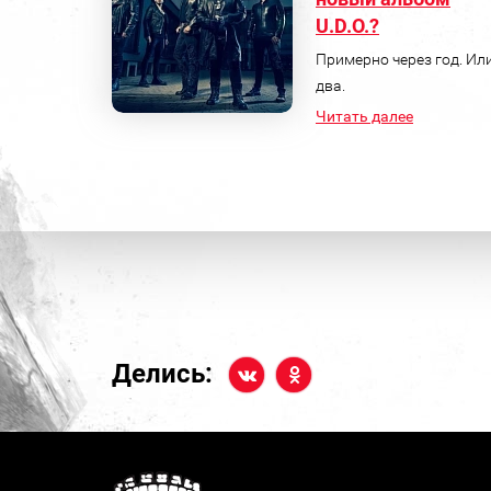
U.D.O.?
Примерно через год. Ил
два.
Читать далее
Делись: