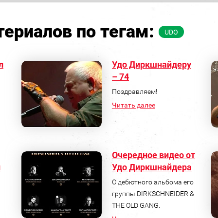
ериалов по тегам:
UDO
л
Удо Диркшнайдеру
– 74
Поздравляем!
Читать далее
Очередное видео от
й
Удо Диркшнайдера
С дебютного альбома его
группы DIRKSCHNEIDER &
THE OLD GANG.