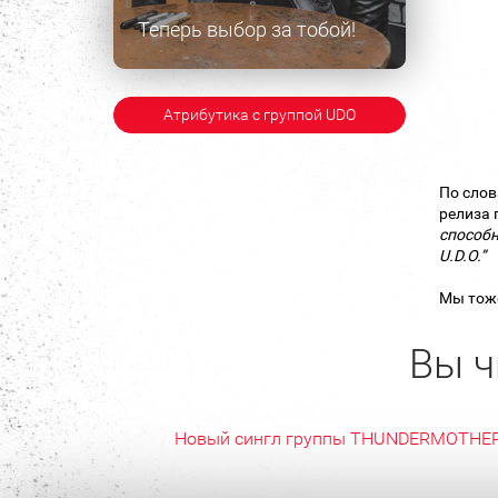
Теперь выбор за тобой!
Атрибутика с группой UDO
По слов
релиза 
способн
U.D.O.”
Мы тож
Вы ч
Новый сингл группы THUNDERMOTHE