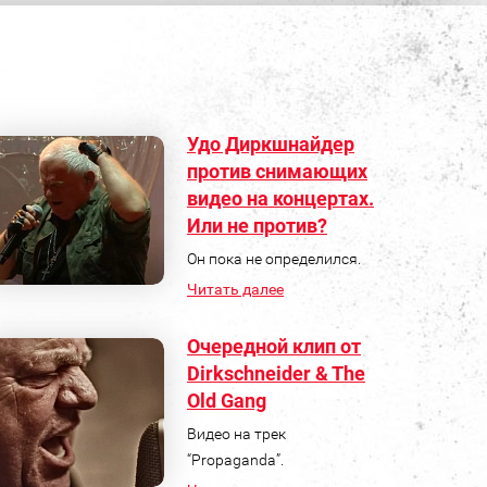
Удо Диркшнайдер
против снимающих
видео на концертах.
Или не против?
Он пока не определился.
Читать далее
Очередной клип от
Dirkschneider & The
Old Gang
Видео на трек
“Propaganda”.