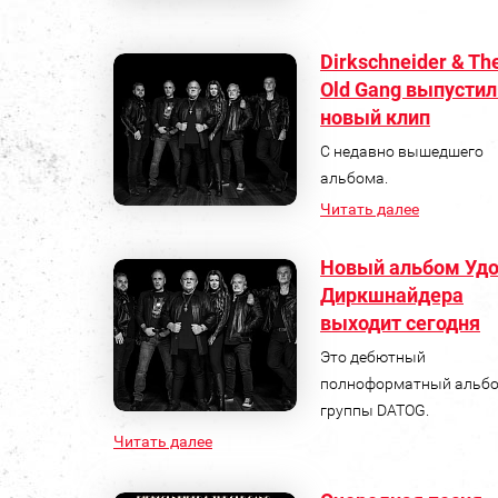
Dirkschneider & Th
Old Gang выпустил
новый клип
C недавно вышедшего
альбома.
Читать далее
Новый альбом Уд
Диркшнайдера
выходит сегодня
Это дебютный
полноформатный альб
группы DATOG.
Читать далее