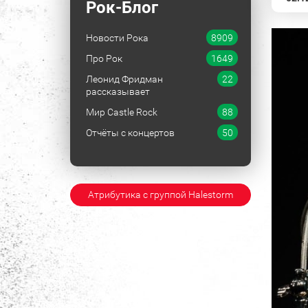
Рок-Блог
Новости Рока
8909
Про Рок
1649
Леонид Фридман
22
рассказывает
Мир Castle Rock
88
Отчёты с концертов
50
Атрибутика с группой Halestorm