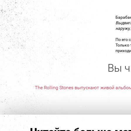
Бараба
Выдвига
наружу,
По его 
Только 
приходи
Вы ч
The Rolling Stones выпускают живой альбо