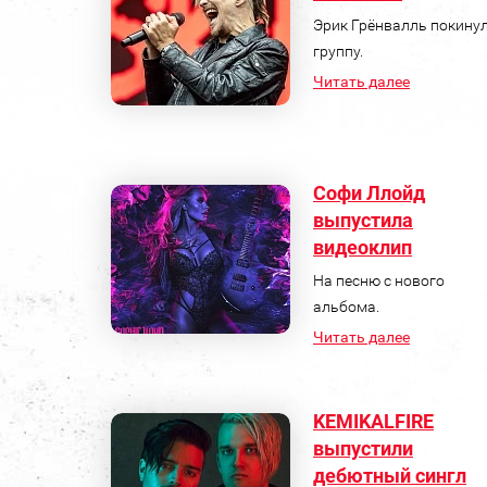
Эрик Грёнвалль покину
группу.
Читать далее
Софи Ллойд
выпустила
видеоклип
На песню с нового
альбома.
Читать далее
KEMIKALFIRE
выпустили
дебютный сингл