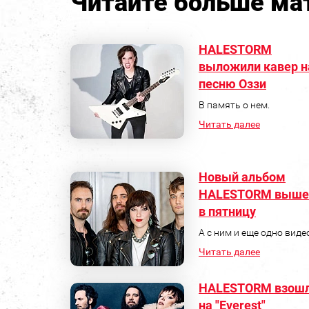
Читайте больше мат
HALESTORM
выложили кавер н
песню Оззи
В память о нем.
Читать далее
Новый альбом
HALESTORM выше
в пятницу
А с ним и еще одно виде
Читать далее
HALESTORM взош
на "Everest"