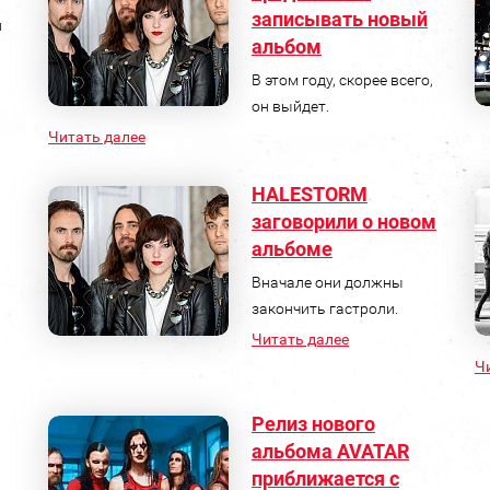
записывать новый
л
альбом
В этом году, скорее всего,
он выйдет.
Читать далее
HALESTORM
заговорили о новом
альбоме
Вначале они должны
закончить гастроли.
Читать далее
Ч
Релиз нового
альбома AVATAR
приближается с