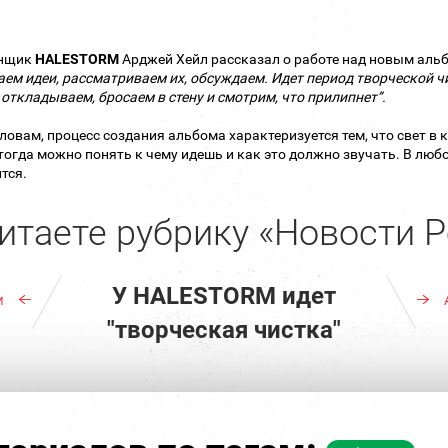
нщик
HALESTORM
Арджей Хейл рассказал о работе над новым аль
ем идеи, рассматриваем их, обсуждаем. Идет период творческой чи
 откладываем, бросаем в стену и смотрим, что прилипнет”.
словам, процесс создания альбома характеризуется тем, что свет в к
тогда можно понять к чему идешь и как это должно звучать. В любо
тся.
итаете рубрику «Новости Р
У HALESTORM идет
м
"творческая чистка"