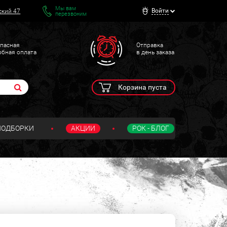
Мы вам
Войти
ский 47
перезвоним
пасная
Отправка
обная оплата
в день заказа
Корзина пуста
ПОДБОРКИ
АКЦИИ
РОК - БЛОГ