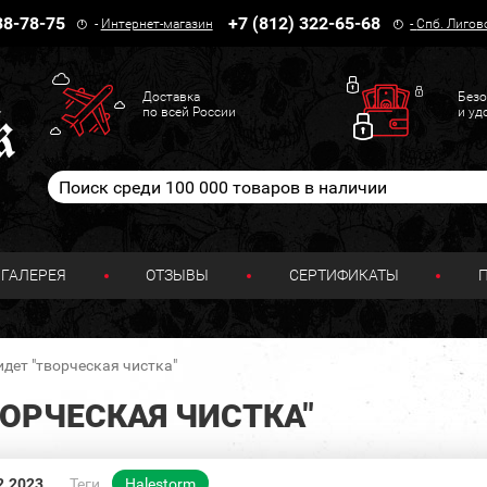
38-78-75
+7 (812) 322-65-68
-
Интернет-магазин
-
Спб. Лигов
Доставка
Безо
по всей России
и уд
ГАЛЕРЕЯ
ОТЗЫВЫ
СЕРТИФИКАТЫ
дет "творческая чистка"
ВОРЧЕСКАЯ ЧИСТКА"
2.2023
Теги
Halestorm