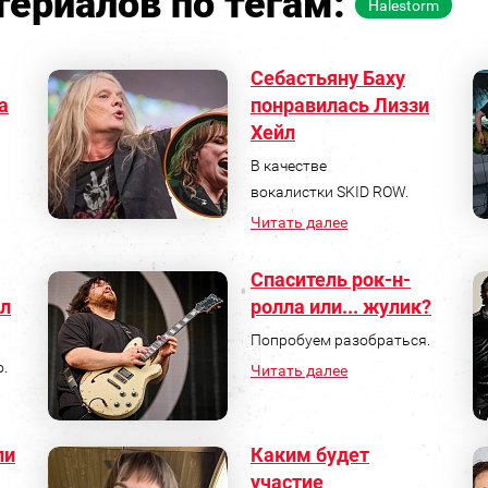
ериалов по тегам:
Halestorm
Себастьяну Баху
а
понравилась Лиззи
Хейл
В качестве
вокалистки SKID ROW.
Читать далее
Спаситель рок-н-
л
ролла или... жулик?
Попробуем разобраться.
о.
Читать далее
ли
Каким будет
участие