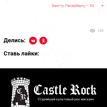
Бенгту Лагербергу – 53
123
Делись:
Ставь лайки:
Старейший культовый рок магазин