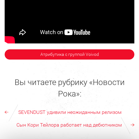
Атрибутика с группой Voivod
Вы читаете рубрику «Новости
Рока»:
SEVENDUST удивили неожиданным релизом
Сын Кори Тейлора работает над дебютником