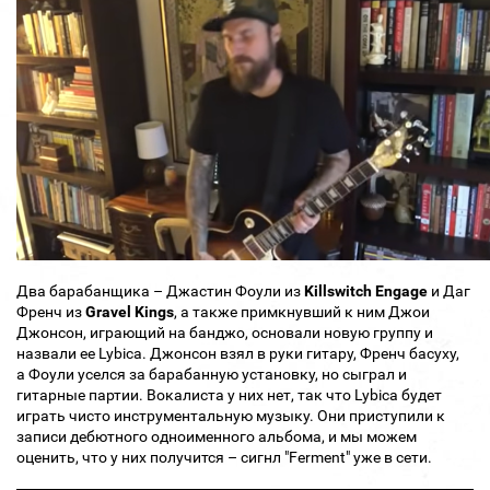
Два барабанщика – Джастин Фоули из
Killswitch Engage
и Даг
Френч из
Gravel Kings
, а также примкнувший к ним Джои
Джонсон, играющий на банджо, основали новую группу и
назвали ее Lybica. Джонсон взял в руки гитару, Френч басуху,
а Фоули уселся за барабанную установку, но сыграл и
гитарные партии. Вокалиста у них нет, так что Lybica будет
играть чисто инструментальную музыку. Они приступили к
записи дебютного одноименного альбома, и мы можем
оценить, что у них получится – сигнл "Ferment" уже в сети.