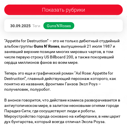
Показать рубрики
30.09.2025
Теги
Guns'N'Roses
“Appetite for Destruction” – это не только дебютный студийный
альбом группы
Guns N' Roses
, выпущенный 21 июля 1987 и
занявший верхние позиции многих мировых чартов, в том
числе первую строку US Billboard 200, а также покоривший
сердца миллионов фанов во всем мире.
Теперь это еще и графический роман “Axl Rose: Appetite for
Destruction”, главный действующий персонаж которого, как
понятно из названия, фронтмен Ганзов Эксл Роуз –
получеловек, полуробот.
В анонсе говорится, что действие комикса разворачивается в
антиутопическом мире, в залитом неоновыми огнями городе
Парадиз-Сити, где сосуществуют люди и роботы.
Мироустройство города основано на киберпанке, в нем царит
дух бунтарства, который всегда отличал Эксла Роуза.