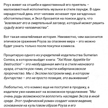
Роуз живет на отшибе и единственный его приятель –
малоизвестный исполнитель музыки в стиле лаундж. В один
нерадостный день этот человек исчезает при загадочных
обстоятельствах, и Эксл бросается на поиски друга, что
“вовлекает его в смертельный заговор, который может решить
судьбу всего человечества”.
Вот такая незатейливая история. Неизвестно, чем закончится
эпическое сражение Роуза за спасение мира – это можно
будет узнать только после покупки комикса.
Процитирую одного из учредителей издательства Sumerian
Comics, в котором выйдет книга:
“"Axl Rose: Appetite for
Destruction" – это необузданная мечта в стиле неонового
нуара, отчасти рок-гимн, отчасти киберпанковское
пророчество. Мы с Экслом построили мир, в котором
бунтарство – это не просто позиция, это выживание”.
Любопытно, что комикс еще не поступил в продажу, а
издатели уже намекают на возможное продолжение:
“Мы
очень рады возможности воплотить наследие Эксла в иной
среде. Этот графический роман создает новое видение,
основанное на культовом образе Роуза и его