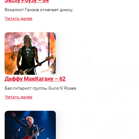
Экслу Роузу – 64
Вокалист Ганзов отмечает днюху.
Читать далее
Даффу МакКагану – 62
Бас-гитарист группы Guns N' Roses.
Читать далее