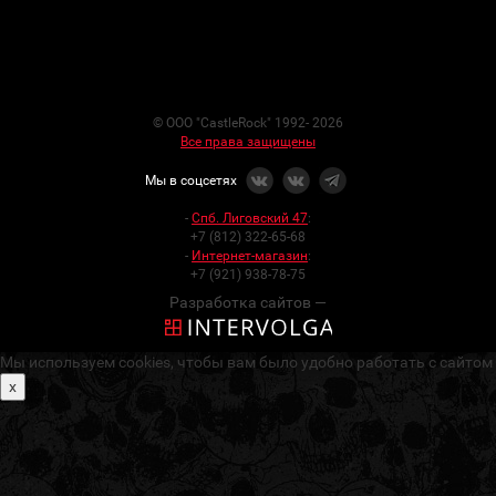
© ООО "CastleRock" 1992- 2026
Все права защищены
Мы в соцсетях
-
Спб. Лиговский 47
:
+7 (812) 322-65-68
-
Интернет-магазин
:
+7 (921) 938-78-75
Разработка сайтов —
Мы используем cookies, чтобы вам было удобно работать с сайтом
x