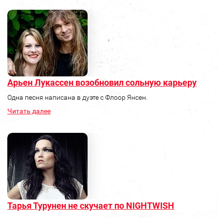
Арьен Лукассен возобновил сольную карьеру
Одна песня написана в дуэте с Флоор Янсен.
Читать далее
Тарья Турунен не скучает по NIGHTWISH