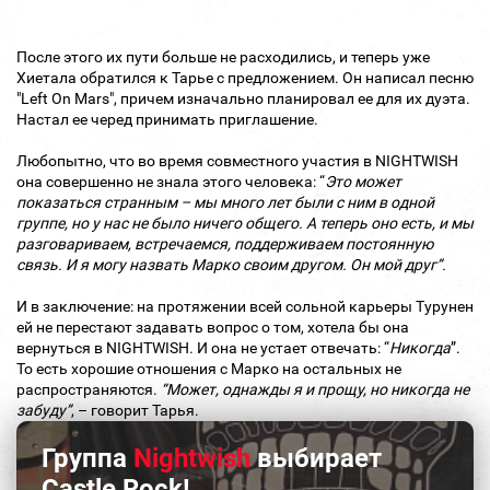
После этого их пути больше не расходились, и теперь уже
Хиетала обратился к Тарье с предложением. Он написал песню
"Left On Mars", причем изначально планировал ее для их дуэта.
Настал ее черед принимать приглашение.
Любопытно, что во время совместного участия в NIGHTWISH
она совершенно не знала этого человека: “
Это может
показаться странным – мы много лет были с ним в одной
группе, но у нас не было ничего общего. А теперь оно есть, и мы
разговариваем, встречаемся, поддерживаем постоянную
связь. И я могу назвать Марко своим другом. Он мой друг”.
И в заключение: на протяжении всей сольной карьеры Турунен
ей не перестают задавать вопрос о том, хотела бы она
вернуться в NIGHTWISH. И она не устает отвечать: “
Никогда
”.
То есть хорошие отношения с Марко на остальных не
распространяются.
“Может, однажды я и прощу, но никогда не
забуду”
, – говорит Тарья.
Группа
Nightwish
выбирает
Castle Rock!