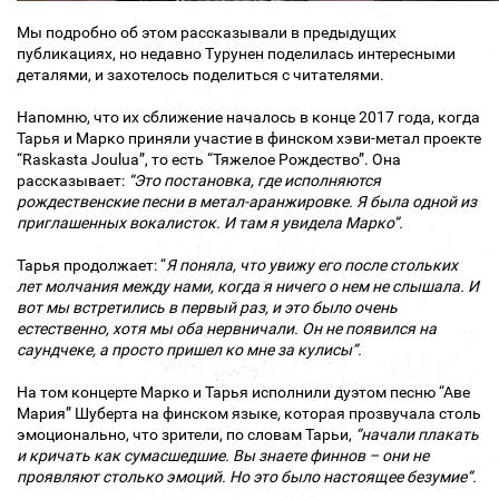
Мы подробно об этом рассказывали в предыдущих
публикациях, но недавно Турунен поделилась интересными
деталями, и захотелось поделиться с читателями.
Напомню, что их сближение началось в конце 2017 года, когда
Тарья и Марко приняли участие в финском хэви-метал проекте
“Raskasta Joulua”, то есть “Тяжелое Рождество”. Она
рассказывает:
“Это постановка, где исполняются
рождественские песни в метал-аранжировке. Я была одной из
приглашенных вокалисток. И там я увидела Марко”.
Тарья продолжает: “
Я поняла, что увижу его после стольких
лет молчания между нами, когда я ничего о нем не слышала. И
вот мы встретились в первый раз, и это было очень
естественно, хотя мы оба нервничали. Он не появился на
саундчеке, а просто пришел ко мне за кулисы”.
На том концерте Марко и Тарья исполнили дуэтом песню “Аве
Мария” Шуберта на финском языке, которая прозвучала столь
эмоционально, что зрители, по словам Тарьи,
“начали плакать
и кричать как сумасшедшие. Вы знаете финнов – они не
проявляют столько эмоций. Но это было настоящее безумие”.