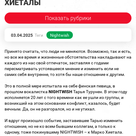
ХИЕТАЛЫ
Показать рубрики
03.04.2025
Теги
Nightwish
Принято считать, что люди не меняются. Возможно, так и есть,
но все же время и жизненные обстоятельства накладывают на
каждого из нас свой отпечаток, заставляя с годами
пересматривать устоявшееся мнение и изменить если не
самих себя внутренне, то хотя бы наше отношение к другим.
Это в полной мере испытала на себе финская певица, в
прошлом вокалистка
NIGHTWISH
Тарья Турунен. В этом году
исполняется 20 лет с того времени как ее ушли из группы, и
возникший на этом основании конфликт, казалось, будет
вечным. Да, он не разгорался, но и не утихал.
И вдруг произошло событие, заставившее Тарью изменить
отношение, но не ко всем бывшим коллегам, а только к
одному, тоже покинувшему NIGHTWISH – к Марко Хиетала.