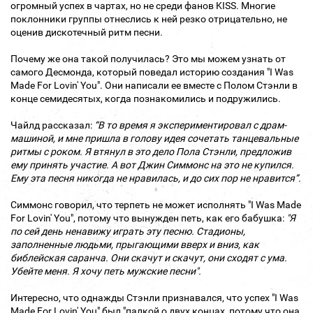
огромный успех в чартах, но не среди фанов KISS. Многие
поклонники группы отнеслись к ней резко отрицательно, не
оценив дискотечный ритм песни.
Почему же она такой получилась? Это мы можем узнать от
самого Десмонда, который поведал историю создания "I Was
Made For Lovin' You". Они написали ее вместе с Полом Стэнли в
конце семидесятых, когда познакомились и подружились.
Чайлд рассказал:
“В то время я экспериментировал с драм-
машиной, и мне пришла в голову идея сочетать танцевальные
ритмы с роком. Я втянул в это дело Пола Стэнли, предложив
ему принять участие. А вот Джин Симмонс на это не купился.
Ему эта песня никогда не нравилась, и до сих пор не нравится”.
Симмонс говорил, что терпеть не может исполнять "I Was Made
For Lovin' You", потому что вынужден петь, как его бабушка:
"
Я
по сей день ненавижу играть эту песню. Стадионы,
заполненные людьми, прыгающими вверх и вниз, как
библейская саранча. Они скачут и скачут, они сходят с ума.
Убейте меня. Я хочу петь мужские песни".
Интересно, что однажды Стэнли признавался, что успех "I Was
Made For Lovin' You" был "палкой о двух концах, потому что она