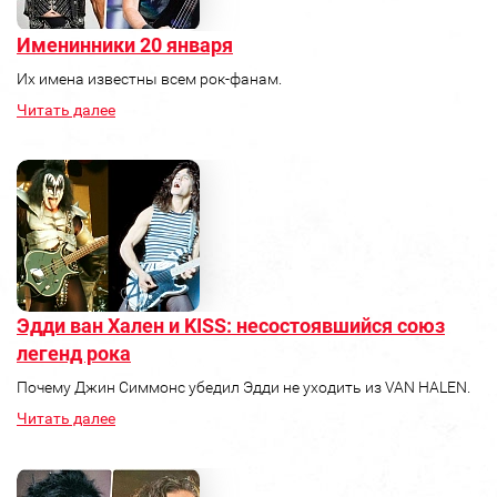
Именинники 20 января
Их имена известны всем рок-фанам.
Читать далее
Эдди ван Хален и KISS: несостоявшийся союз
легенд рока
Почему Джин Симмонс убедил Эдди не уходить из VAN HALEN.
Читать далее