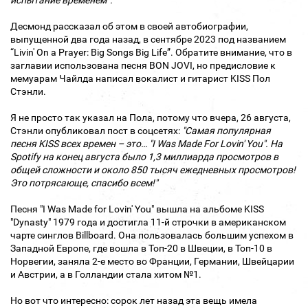
испытание временем”.
Десмонд рассказал об этом в своей автобиографии,
выпущенной два года назад, в сентябре 2023 под названием
“Livin' On a Prayer: Big Songs Big Life”. Обратите внимание, что в
заглавии использована песня BON JOVI, но предисловие к
мемуарам Чайлда написал вокалист и гитарист KISS Пол
Стэнли.
Я не просто так указал на Пола, потому что вчера, 26 августа,
Стэнли опубликовал пост в соцсетях:
"Самая популярная
песня KISS всех времен – это… "I Was Made For Lovin' You". На
Spotify на конец августа было 1,3 миллиарда просмотров в
общей сложности и около 850 тысяч ежедневных просмотров!
Это потрясающе, спасибо всем!"
Песня "I Was Made for Lovin' You" вышла на альбоме KISS
"Dynasty" 1979 года и достигла 11-й строчки в американском
чарте синглов Billboard. Она пользовалась большим успехом в
Западной Европе, где вошла в Топ-20 в Швеции, в Топ-10 в
Норвегии, заняла 2-е место во Франции, Германии, Швейцарии
и Австрии, а в Голландии стала хитом №1.
Но вот что интересно: сорок лет назад эта вещь имела