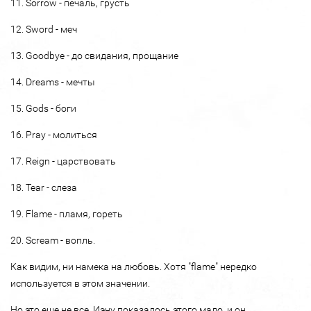
11. Sorrow - печаль, грусть
12. Sword - меч
13. Goodbye - до свидания, прощание
14. Dreams - мечты
15. Gods - боги
16. Pray - молиться
17. Reign - царствовать
18. Tear - слеза
19. Flame - пламя, гореть
20. Scream - вопль.
Как видим, ни намека на любовь. Хотя "flame" нередко
используется в этом значении.
Но это еще не все. Иэну показалось этого мало, и он