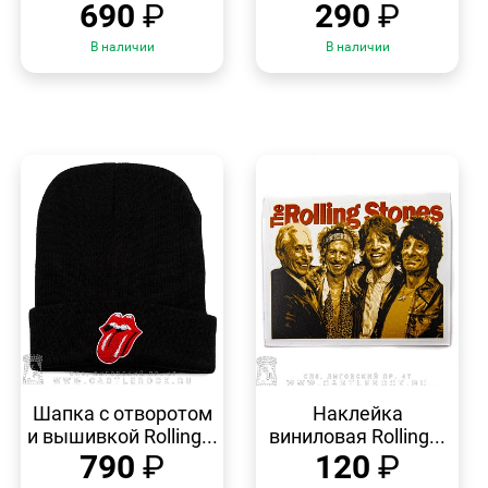
690
₽
290
₽
В наличии
В наличии
БЫСТРЫЙ
БЫСТРЫЙ
ПРОСМОТР
ПРОСМОТР
Шапка с отворотом
Наклейка
и вышивкой Rolling...
виниловая Rolling...
790
₽
120
₽