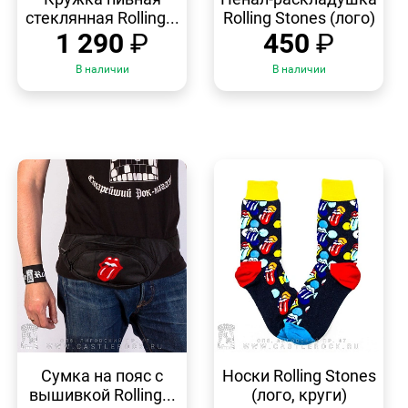
стеклянная Rolling...
Rolling Stones (лого)
1 290
₽
450
₽
В наличии
В наличии
БЫСТРЫЙ
БЫСТРЫЙ
ПРОСМОТР
ПРОСМОТР
Сумка на пояс с
Носки Rolling Stones
вышивкой Rolling...
(лого, круги)