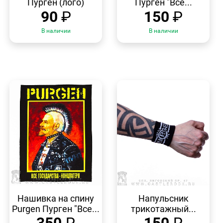
Пурген (лого)
Пурген "Все...
90
₽
150
₽
В наличии
В наличии
БЫСТРЫЙ
БЫСТРЫЙ
ПРОСМОТР
ПРОСМОТР
Нашивка на спину
Напульсник
Purgen Пурген "Все...
трикотажный...
350
₽
150
₽