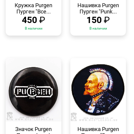
ПРОСМОТР
ПРОСМОТР
Кружка Purgen
Нашивка Purgen
Пурген "Все...
Пурген "Punk...
450
₽
150
₽
В наличии
В наличии
БЫСТРЫЙ
БЫСТРЫЙ
ПРОСМОТР
ПРОСМОТР
Значок Purgen
Нашивка Purgen