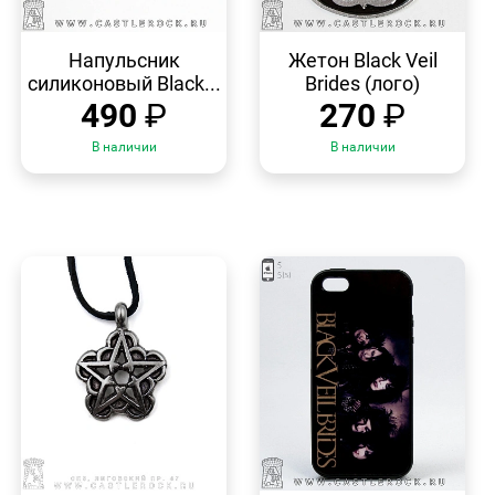
БЫСТРЫЙ
БЫСТРЫЙ
ПРОСМОТР
ПРОСМОТР
Напульсник
Жетон Black Veil
силиконовый Black...
Brides (лого)
490
₽
270
₽
В наличии
В наличии