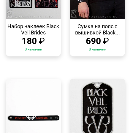
БЫСТРЫЙ
БЫСТРЫЙ
ПРОСМОТР
ПРОСМОТР
Набор наклеек Black
Сумка на пояс с
Veil Brides
вышивкой Black...
180
₽
690
₽
В наличии
В наличии