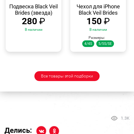
БЫСТРЫЙ
БЫСТРЫЙ
ПРОСМОТР
ПРОСМОТР
Подвеска Black Veil
Чехол для iPhone
Brides (звезда)
Black Veil Brides
280
₽
150
₽
В наличии
В наличии
Размеры:
4/4S
5/5S/SE
Все товары этой подборки
1.3K
Делись: