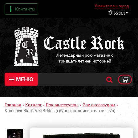
Укажите ваш город
Контакты
Войти
Легендарный рок-магазин с
тридцатилетней историей
МЕНЮ
Главная
Каталог
Рок аксессуары
Рок аксессуары
Кошелек Black Veil Brides (группа, надпись желтая, к/з)