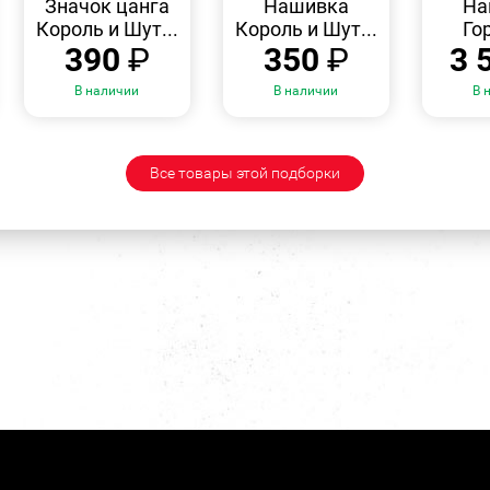
Значок цанга
Нашивка
На
Король и Шут...
Король и Шут...
Го
390
₽
350
₽
3 
В наличии
В наличии
В 
Все товары этой подборки