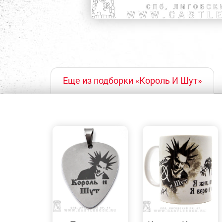
Еще из подборки «Король И Шут»
БЫСТРЫЙ
БЫСТРЫЙ
ПРОСМОТР
ПРОСМОТР