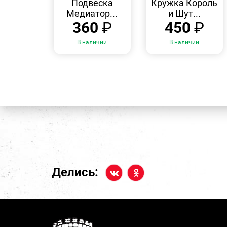
Подвеска
Кружка Король
Медиатор...
и Шут...
360
₽
450
₽
В наличии
В наличии
Делись: