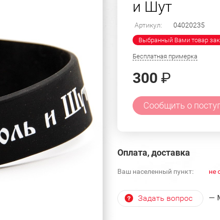
и Шут
Артикул:
04020235
Выбранный Вами товар зак
Бесплатная примерка
300
₽
Сообщить о посту
Оплата, доставка
Ваш населенный пункт:
не 
— 
Задать вопрос