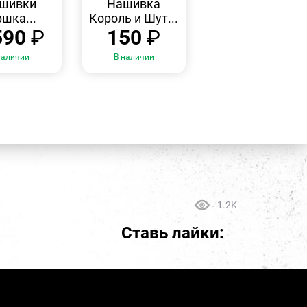
шивки
Нашивка
ршка...
Король и Шут...
590
₽
150
₽
наличии
В наличии
1.2K
Ставь лайки: