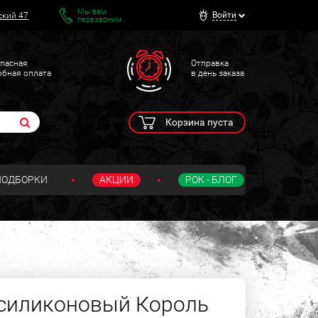
Мы вам
Войти
ский 47
перезвоним
пасная
Отправка
обная оплата
в день заказа
Корзина пуста
ПОДБОРКИ
АКЦИИ
РОК - БЛОГ
 силиконовый Король