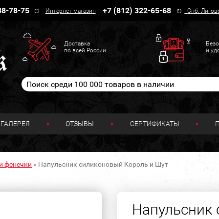
38-78-75
+7 (812) 322-65-68
-
Интернет-магазин
-
Спб. Лигов
Доставка
Безо
по всей России
и уд
ГАЛЕРЕЯ
ОТЗЫВЫ
СЕРТИФИКАТЫ
и фенечки
Напульсник силиконовый Король и Шут
Напульсник